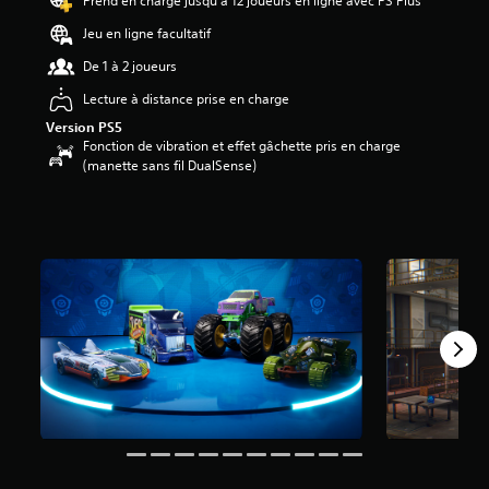
Prend en charge jusqu'à 12 joueurs en ligne avec PS Plus
2
Jeu en ligne facultatif
é
De 1 à 2 joueurs
t
o
Lecture à distance prise en charge
i
Version PS5
l
Fonction de vibration et effet gâchette pris en charge
e
(manette sans fil DualSense)
s
s
u
r
5
(
1
2
a
v
i
s
)