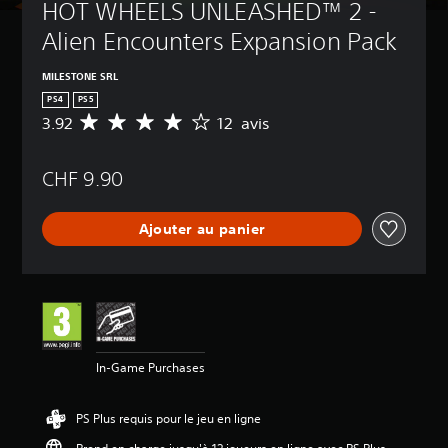
HOT WHEELS UNLEASHED™ 2 - 
Alien Encounters Expansion Pack
MILESTONE SRL
PS4
PS5
3.92
12 avis
M
o
y
CHF 9.90
e
n
n
Ajouter au panier
e
d
e
s
a
v
i
s
In-Game Purchases
:
3
PS Plus requis pour le jeu en ligne
.
9