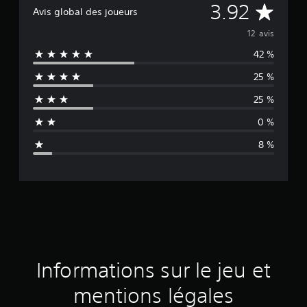
M
3.92
Avis global des joueurs
o
12 avis
42 %
y
25 %
e
25 %
n
0 %
n
8 %
e
d
e
s
a
Informations sur le jeu et
v
mentions légales