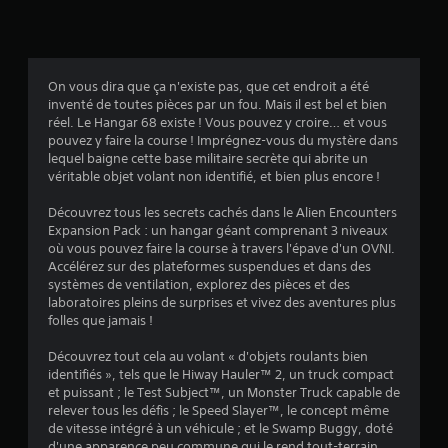
i
s
On vous dira que ça n'existe pas, que cet endroit a été
inventé de toutes pièces par un fou. Mais il est bel et bien
:
réel. Le Hangar 68 existe ! Vous pouvez y croire… et vous
pouvez y faire la course ! Imprégnez-vous du mystère dans
3
lequel baigne cette base militaire secrète qui abrite un
véritable objet volant non identifié, et bien plus encore !
.
Découvrez tous les secrets cachés dans le Alien Encounters
9
Expansion Pack : un hangar géant comprenant 3 niveaux
où vous pouvez faire la course à travers l'épave d'un OVNI.
2
Accélérez sur des plateformes suspendues et dans des
systèmes de ventilation, explorez des pièces et des
laboratoires pleins de surprises et vivez des aventures plus
folles que jamais !
é
Découvrez tout cela au volant « d'objets roulants bien
t
identifiés », tels que le Hiway Hauler™ 2, un truck compact
et puissant ; le Test Subject™, un Monster Truck capable de
o
relever tous les défis ; le Speed Slayer™, le concept même
de vitesse intégré à un véhicule ; et le Swamp Buggy, doté
d'une apparence peu commune qui le rend tout-terrain.