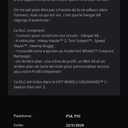
i
On ne sait peut-être pas s'il existe de la vie ailleurs dans
l
l'univers, mais ce qui est sûr, c'est que le Hangar 68
regorge d'aventures !
e
Ce DLC comprend :
s
- 1 univers pour construire vos circuits : Hangar 68 ;
- 4 véhicules : Hiway Hauler™ 2, Test Subject™, Speed
s
Slayer™, Swamp Buggy ;
- 1 nouvelle zone à ajouter au mode Hot Wheels™ Creature
u
Rampage ;
- Un Arrière-plan, une icône de profil, un Mot clé et un
r
arrière-plan de carte de visite pour personnaliser encore
plus votre Profil Unleashed !
5
Ce DLC est inclus dans le HOT WHEELS UNLEASHED™ 2 -
(
Season Pass Vol. 2.
1
2
Plateforme:
PS4, PS5
Sortie:
22/5/2024