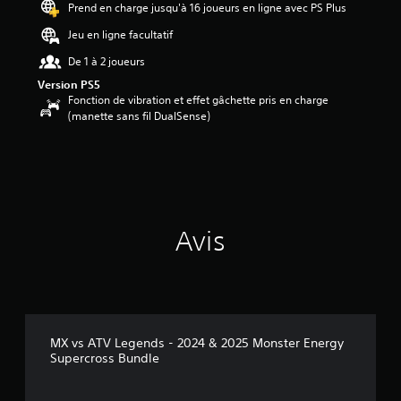
Prend en charge jusqu'à 16 joueurs en ligne avec PS Plus
.
2
Jeu en ligne facultatif
7
De 1 à 2 joueurs
é
Version PS5
t
Fonction de vibration et effet gâchette pris en charge
o
(manette sans fil DualSense)
i
l
e
s
s
u
r
Avis
5
(
1
5
a
v
MX vs ATV Legends - 2024 & 2025 Monster Energy
i
Supercross Bundle
s
)