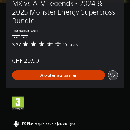
MX vs ATV Legends - 2024 & 
2025 Monster Energy Supercross 
Bundle
THQ NORDIC GMBH
PS4
PS5
3.27
15 avis
M
o
y
CHF 29.90
e
n
n
Ajouter au panier
e
d
e
s
a
v
i
s
:
PS Plus requis pour le jeu en ligne
3