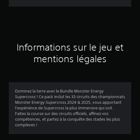
d
e
s
a
Informations sur le jeu et
v
mentions légales
i
s
Dominez la terre avec le Bundle Monster Energy
Supercross ! Ce pack inclut les 33 circuits des championnats
:
Monster Energy Supercross 2024 & 2025, vous apportant
l'expérience de Supercross la plus immersive qui soit.
3
Faites la course sur des circuits officiels, affinez vos
compétences, et partez à la conquête des stades les plus
.
complexes !
2