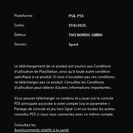
7
Plateforme:
PS4, PS5
Sortie:
17/6/2025
é
Éditeur:
THQ NORDIC GMBH
t
Genres:
Sport
o
i
Le téléchargement de ce produit est soumis aux Conditions 
d'utilisation de PlayStation, ainsi qu'à toute autre condition 
l
spécifique à ce produit. Si vous n'acceptez pas ces conditions, 
ne téléchargez pas ce produit. Consultez les Conditions 
e
d'utilisation pour obtenir d'autres informations importantes.
s
Vous pouvez télécharger ce contenu et y jouer sur la console 
PS5 principale associée à votre compte (via le paramètre « 
s
Partage de console et jeu hors ligne ») et sur toutes les autres 
consoles PS5 si vous vous connectez avec ce même compte.
u
Consultez les 
r
Avertissements relatifs à la santé