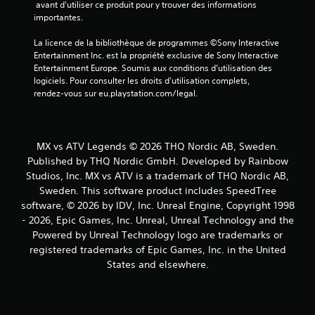
 avant d'utiliser ce produit pour y trouver des informations 
5
importantes.
(
La licence de la bibliothèque de programmes ©Sony Interactive 
Entertainment Inc. est la propriété exclusive de Sony Interactive 
1
Entertainment Europe. Soumis aux conditions d’utilisation des 
logiciels. Pour consulter les droits d’utilisation complets, 
5
rendez-vous sur eu.playstation.com/legal.
a
MX vs ATV Legends © 2026 THQ Nordic AB, Sweden.
Published by THQ Nordic GmbH. Developed by Rainbow
v
Studios, Inc. MX vs ATV is a trademark of THQ Nordic AB,
Sweden. This software product includes SpeedTree
i
software, © 2026 by IDV, Inc. Unreal Engine, Copyright 1998
s
- 2026, Epic Games, Inc. Unreal, Unreal Technology and the
Powered by Unreal Technology logo are trademarks or
)
registered trademarks of Epic Games, Inc. in the United
States and elsewhere.