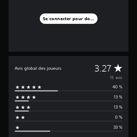
Se connecter pour donner un avis
M
3.27
Avis global des joueurs
o
15 avis
40 %
y
13 %
e
13 %
n
0 %
n
33 %
e