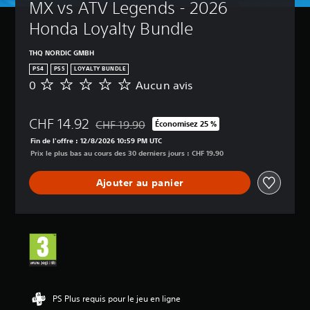
MX vs ATV Legends - 2026 
Honda Loyalty Bundle
THQ NORDIC GMBH
PS4
PS5
LOYALTY BUNDLE
0
Aucun avis
A
u
c
CHF 14.92
u
CHF 19.90
Économisez 25 %
Remise par rapport au prix d'origine de CHF 19
n
Fin de l'offre : 12/8/2026 10:59 PM UTC
a
Prix le plus bas au cours des 30 derniers jours : CHF 19.90
v
i
Ajouter au panier
s
PS Plus requis pour le jeu en ligne