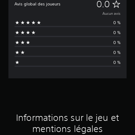
A
0.0
Avis global des joueurs
u
Aucun avis
0 %
c
0 %
u
0 %
n
0 %
a
0 %
v
i
s
Informations sur le jeu et
mentions légales