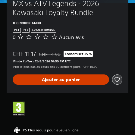
MX vs ATV Legends - 2026 
Kawasaki Loyalty Bundle
THQ NORDIC GMBH
PS4
PS5
LOYALTY BUNDLE
0
Aucun avis
A
u
c
CHF 11.17
u
CHF 14.90
Économisez 25 %
Remise par rapport au prix d'origine de CHF 14.
n
Fin de l'offre : 12/8/2026 10:59 PM UTC
a
Prix le plus bas au cours des 30 derniers jours : CHF 14.90
v
i
Ajouter au panier
s
PS Plus requis pour le jeu en ligne