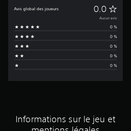
A
0.0
Avis global des joueurs
u
Aucun avis
0 %
c
0 %
u
0 %
n
0 %
a
0 %
v
i
s
Informations sur le jeu et
mentions légales