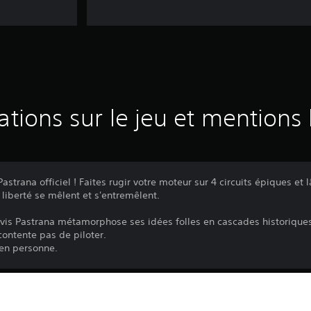
ations sur le jeu et mentions 
astrana officiel ! Faites rugir votre moteur sur 4 circuits épiques et
t liberté se mêlent et s'entremêlent.
ravis Pastrana métamorphose ses idées folles en cascades historique
ontente pas de piloter.
en personne.