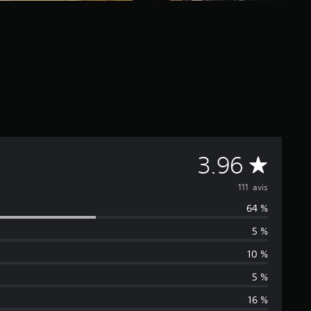
M
3.96
o
111 avis
64 %
y
5 %
e
10 %
n
5 %
16 %
n