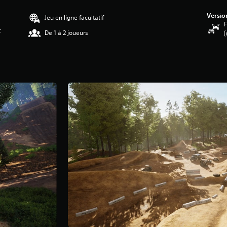
Versio
Jeu en ligne facultatif
F
c
De 1 à 2 joueurs
(