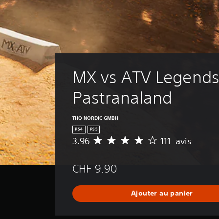
MX vs ATV Legends 
Pastranaland
THQ NORDIC GMBH
PS4
PS5
3.96
111 avis
M
o
y
CHF 9.90
e
n
n
Ajouter au panier
e
d
e