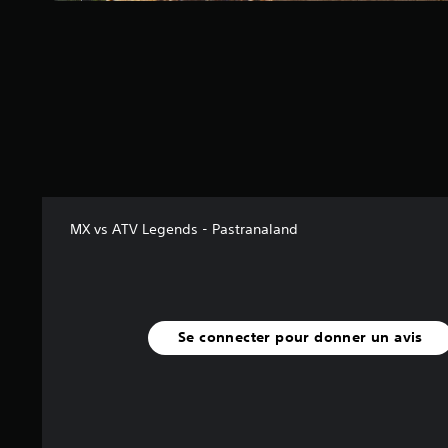
(
1
1
1
a
v
i
s
)
MX vs ATV Legends - Pastranaland
Se connecter pour donner un avis