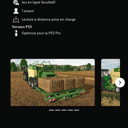
Jeu en ligne facultatif
é
1 joueur
t
o
Lecture à distance prise en charge
i
Version PS5
l
Optimisé pour la PS5 Pro
e
s
s
u
r
5
(
2
,
1
K
a
v
i
s
)