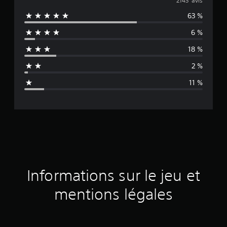
o
2143 avis
63 %
y
6 %
e
18 %
n
2 %
n
11 %
e
d
e
s
a
Informations sur le jeu et
v
mentions légales
i