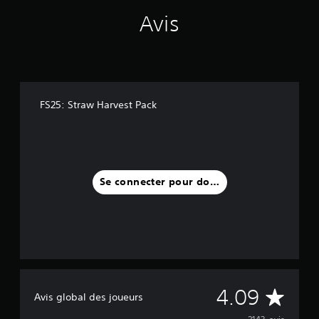
Avis
FS25: Straw Harvest Pack
Se connecter pour donner un avis
M
4.09
Avis global des joueurs