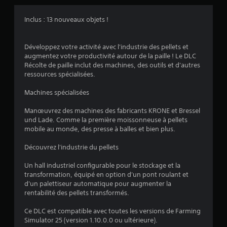
s
Inclus : 13 nouveaux objets !
:
Développez votre activité avec l'industrie des pellets et
4
augmentez votre productivité autour de la paille ! Le DLC
Récolte de paille inclut des machines, des outils et d'autres
.
ressources spécialisées.
0
Machines spécialisées
9
Manœuvrez des machines des fabricants KRONE et Bressel
und Lade. Comme la première moissonneuse à pellets
mobile au monde, des presse à balles et bien plus.
é
Découvrez l'industrie du pellets
t
Un hall industriel configurable pour le stockage et la
transformation, équipé en option d'un pont roulant et
o
d'un palettiseur automatique pour augmenter la
rentabilité des pellets transformés.
i
Ce DLC est compatible avec toutes les versions de Farming
Simulator 25 (version 1.10.0.0 ou ultérieure).
l