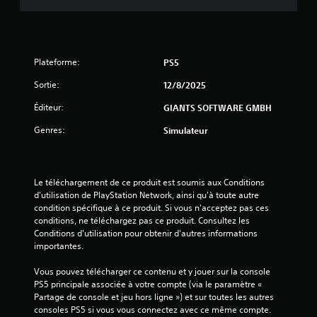
e
s
Plateforme:
PS5
s
Sortie:
12/8/2025
u
Éditeur:
GIANTS SOFTWARE GMBH
r
Genres:
Simulateur
5
(
Le téléchargement de ce produit est soumis aux Conditions 
d'utilisation de PlayStation Network, ainsi qu'à toute autre 
2
condition spécifique à ce produit. Si vous n'acceptez pas ces 
conditions, ne téléchargez pas ce produit. Consultez les 
1
Conditions d'utilisation pour obtenir d'autres informations 
importantes.
4
Vous pouvez télécharger ce contenu et y jouer sur la console 
3
PS5 principale associée à votre compte (via le paramètre « 
Partage de console et jeu hors ligne ») et sur toutes les autres 
consoles PS5 si vous vous connectez avec ce même compte.