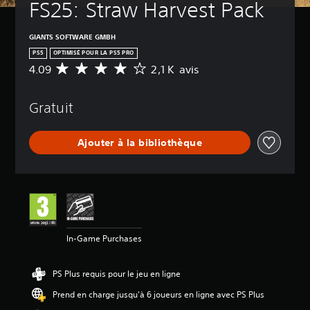
FS25: Straw Harvest Pack
GIANTS SOFTWARE GMBH
PS5
OPTIMISÉ POUR LA PS5 PRO
4.09
2,1 K avis
M
o
y
Gratuit
e
n
n
Ajouter à la bibliothèque
e
d
e
s
a
v
i
s
In-Game Purchases
:
4
PS Plus requis pour le jeu en ligne
.
0
Prend en charge jusqu'à 6 joueurs en ligne avec PS Plus
9