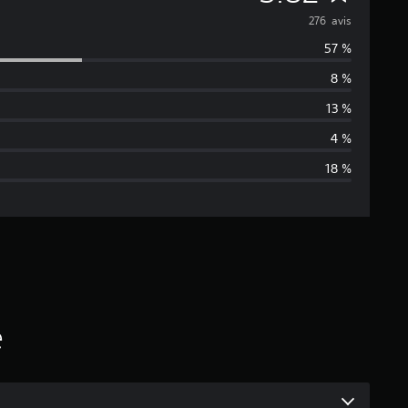
o
276 avis
57 %
y
8 %
e
13 %
n
4 %
18 %
n
e
d
e
s
é
a