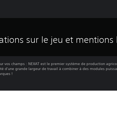
ations sur le jeu et mentions 
ur vos champs : NEXAT est le premier système de production agrico
oté d'une grande largeur de travail à combiner à des modules puissa
rques !
atisation, NEXAT utilise un seul véhicule pour toutes les principales 
es individuels de fabricants réputés pour différentes opérations de
es plantes et la récolte, en transformant chaque accessoire en un out
lles marques