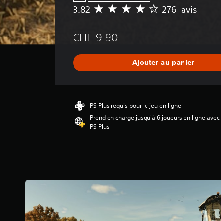
o
3.82
276 avis
M
u
o
s
y
-
CHF 9.90
e
t
n
i
n
t
Ajouter au panier
e
r
d
é
e
s
s
.
a
PS Plus requis pour le jeu en ligne
v
Prend en charge jusqu'à 6 joueurs en ligne avec
i
PS Plus
s
:
3
.
8
2
é
t