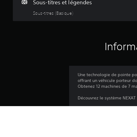
Sous-titres et légendes
Sous-titres (Basique)
Inform
Une technologie de pointe po
offrant un véhicule porteur d
Obtenez 12 machines de 7 ma
Découvrez le système NEXAT
Visant l'efficacité et l'autom
agricole. Intégrez des modul
sol, le semis, la protection d
Nouvelle technologie, nouve