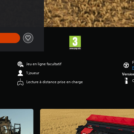
F
Jeu en ligne facultatif
F
1 joueur
Versio
O
Lecture à distance prise en charge