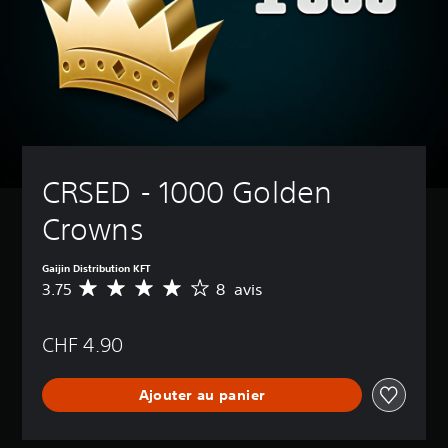
CRSED - 1000 Golden 
Crowns
Gaijin Distribution KFT
3.75
8 avis
M
o
y
CHF 4.90
e
n
n
Ajouter au panier
e
d
e