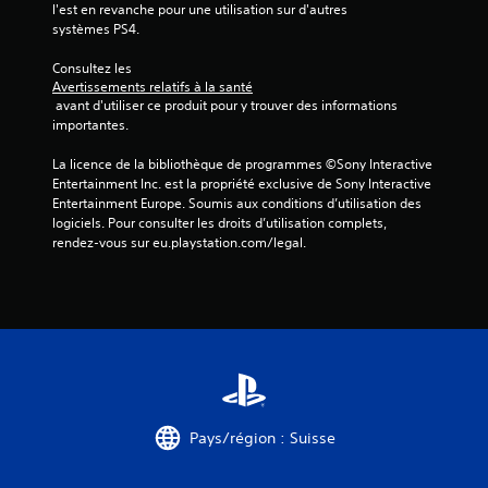
l'est en revanche pour une utilisation sur d'autres 
r
systèmes PS4.
5
Consultez les 
Avertissements relatifs à la santé
(
 avant d'utiliser ce produit pour y trouver des informations 
importantes.
8
La licence de la bibliothèque de programmes ©Sony Interactive 
Entertainment Inc. est la propriété exclusive de Sony Interactive 
Entertainment Europe. Soumis aux conditions d’utilisation des 
a
logiciels. Pour consulter les droits d’utilisation complets, 
rendez-vous sur eu.playstation.com/legal.
v
i
s
)
Pays/région : Suisse