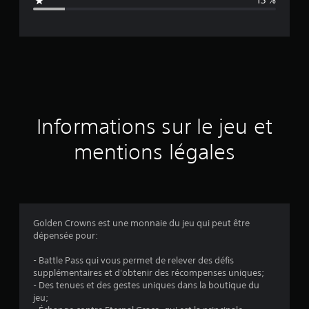
13 %
e
d
e
s
a
Informations sur le jeu et
v
mentions légales
i
s
Golden Crowns est une monnaie du jeu qui peut être
dépensée pour:
:
- Battle Pass qui vous permet de relever des défis
3
supplémentaires et d'obtenir des récompenses uniques;
- Des tenues et des gestes uniques dans la boutique du
.
jeu;