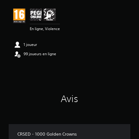
s
a
v
i
s
En ligne, Violence
:
3
1 joueur
.
7
99 joueurs en ligne
5
é
t
o
i
l
Avis
e
s
s
u
r
5
(
CRSED - 1000 Golden Crowns
8