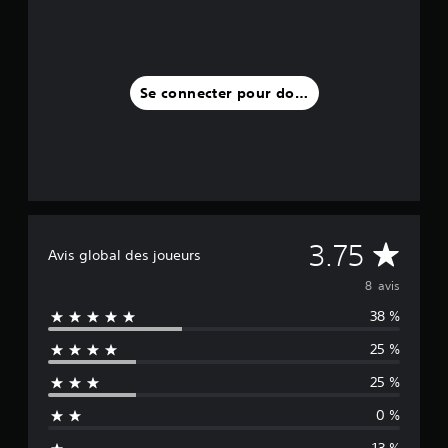
a
v
i
s
Se connecter pour donner un avis
)
M
3.75
Avis global des joueurs
o
8 avis
38 %
y
25 %
e
25 %
n
0 %
n