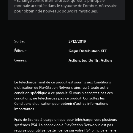
- Échange contre Eternal Grace, qui est la principale
7
monnaie acceptée dans le royaume de l'ombre, nécessaire
pour obtenir de nouveaux pouvoirs mystiques.
5
é
Sortie:
2/12/2019
t
Éditeur:
Gaijin Distribution KFT
o
Genres:
Action, Jeu De Tir, Action
i
l
Le téléchargement de ce produit est soumis aux Conditions 
d'utilisation de PlayStation Network, ainsi qu'à toute autre 
e
condition spécifique à ce produit. Si vous n'acceptez pas ces 
conditions, ne téléchargez pas ce produit. Consultez les 
s
Conditions d'utilisation pour obtenir d'autres informations 
importantes.
s
Frais de licence à usage unique pour télécharger vers plusieurs 
systèmes PS4. La connexion à PlayStation Network n'est pas 
u
requise pour utiliser cette licence sur votre PS4 principale ; elle 