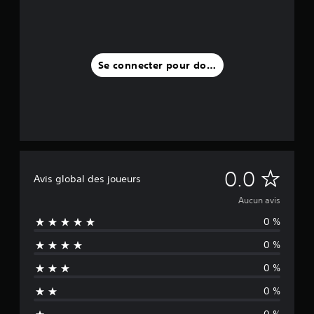
Se connecter pour donner un avis
A
0.0
Avis global des joueurs
u
Aucun avis
0 %
c
0 %
u
0 %
n
0 %
a