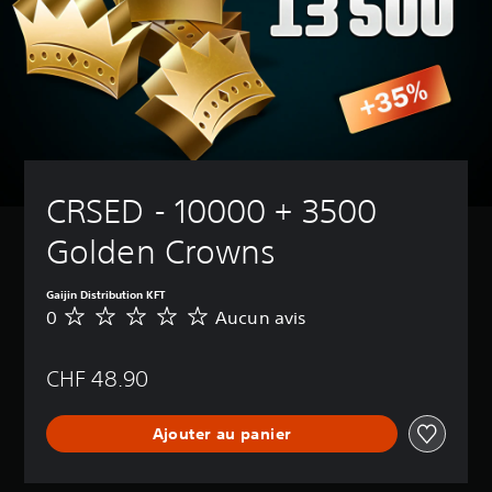
CRSED - 10000 + 3500 
Golden Crowns
Gaijin Distribution KFT
0
Aucun avis
A
u
c
CHF 48.90
u
n
a
Ajouter au panier
v
i
s