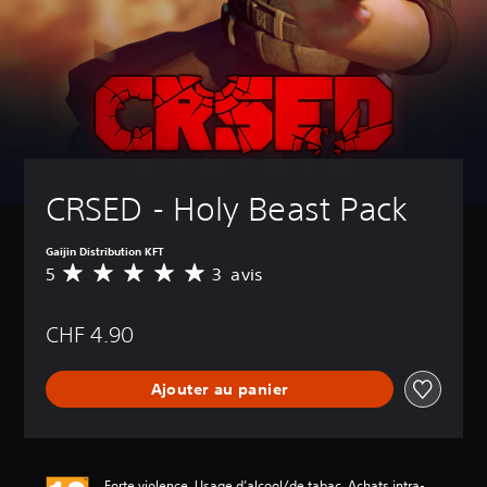
CRSED - Holy Beast Pack
Gaijin Distribution KFT
5
3 avis
M
o
y
CHF 4.90
e
n
n
Ajouter au panier
e
d
e
s
a
Forte violence, Usage d’alcool/de tabac, Achats intra-