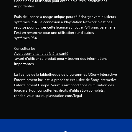
Conditions d'utilisation pour obtenir d'autres informations 
s
importantes.
u
Frais de licence à usage unique pour télécharger vers plusieurs 
systèmes PS4. La connexion à PlayStation Network n'est pas 
r
requise pour utiliser cette licence sur votre PS4 principale ; elle 
l'est en revanche pour une utilisation sur d'autres 
5
systèmes PS4.
Consultez les 
(
Avertissements relatifs à la santé
 avant d'utiliser ce produit pour y trouver des informations 
3
importantes.
La licence de la bibliothèque de programmes ©Sony Interactive 
Entertainment Inc. est la propriété exclusive de Sony Interactive 
a
Entertainment Europe. Soumis aux conditions d’utilisation des 
logiciels. Pour consulter les droits d’utilisation complets, 
v
rendez-vous sur eu.playstation.com/legal.
i
s
)