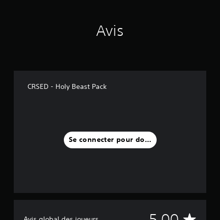
)
Avis
CRSED - Holy Beast Pack
Se connecter pour donner un avis
M
5.00
Avis global des joueurs