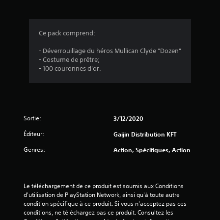
s
Ce pack comprend:
:
- Déverrouillage du héros Mullican Clyde "Dozen"
- Costume de prêtre;
5
- 100 couronnes d'or.
é
Sortie:
3/12/2020
t
Éditeur:
Gaijin Distribution KFT
o
Genres:
Action, Spécifiques, Action
i
l
Le téléchargement de ce produit est soumis aux Conditions 
e
d'utilisation de PlayStation Network, ainsi qu'à toute autre 
condition spécifique à ce produit. Si vous n'acceptez pas ces 
s
conditions, ne téléchargez pas ce produit. Consultez les 