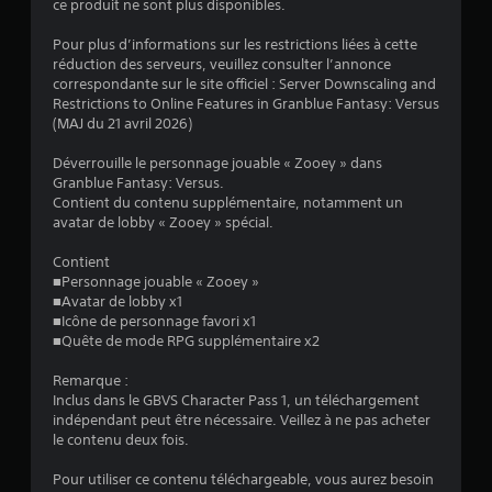
ce produit ne sont plus disponibles.
7
Pour plus d’informations sur les restrictions liées à cette
réduction des serveurs, veuillez consulter l’annonce
correspondante sur le site officiel : Server Downscaling and
é
Restrictions to Online Features in Granblue Fantasy: Versus
(MAJ du 21 avril 2026)
t
Déverrouille le personnage jouable « Zooey » dans
o
Granblue Fantasy: Versus.
Contient du contenu supplémentaire, notamment un
avatar de lobby « Zooey » spécial.
i
Contient
l
■Personnage jouable « Zooey »
■Avatar de lobby x1
e
■Icône de personnage favori x1
■Quête de mode RPG supplémentaire x2
s
Remarque :
s
Inclus dans le GBVS Character Pass 1, un téléchargement
indépendant peut être nécessaire. Veillez à ne pas acheter
u
le contenu deux fois.
r
Pour utiliser ce contenu téléchargeable, vous aurez besoin