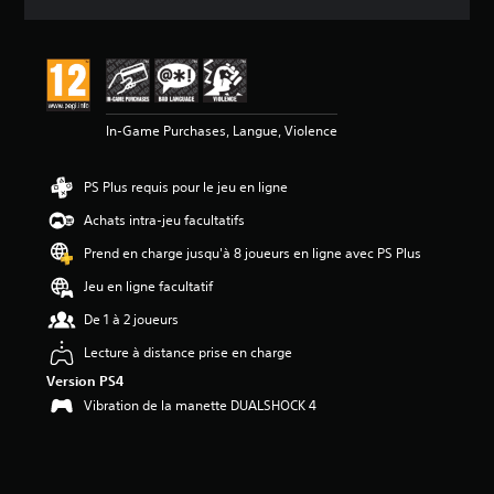
e
s
a
v
i
s
In-Game Purchases, Langue, Violence
:
4
PS Plus requis pour le jeu en ligne
.
8
Achats intra-jeu facultatifs
7
Prend en charge jusqu'à 8 joueurs en ligne avec PS Plus
é
Jeu en ligne facultatif
t
o
De 1 à 2 joueurs
i
l
Lecture à distance prise en charge
e
Version PS4
s
Vibration de la manette DUALSHOCK 4
s
u
r
5
(