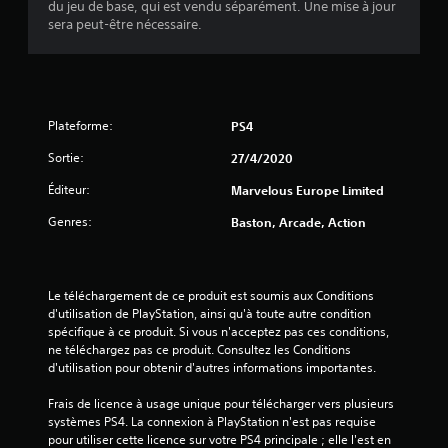
du jeu de base, qui est vendu séparément. Une mise à jour
5
sera peut-être nécessaire.
(
9
5
Plateforme:
PS4
Sortie:
27/4/2020
Éditeur:
Marvelous Europe Limited
a
Genres:
Baston, Arcade, Action
v
i
Le téléchargement de ce produit est soumis aux Conditions 
s
d'utilisation de PlayStation, ainsi qu'à toute autre condition 
spécifique à ce produit. Si vous n'acceptez pas ces conditions, 
)
ne téléchargez pas ce produit. Consultez les Conditions 
d'utilisation pour obtenir d'autres informations importantes.
Frais de licence à usage unique pour télécharger vers plusieurs 
systèmes PS4. La connexion à PlayStation n'est pas requise 
pour utiliser cette licence sur votre PS4 principale ; elle l'est en 