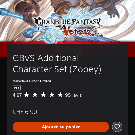
GBVS Additional 
Character Set (Zooey)
Marvelous Europe Limited
PS4
4.87
95 avis
M
o
y
CHF 6.90
e
n
n
Ajouter au panier
e
d