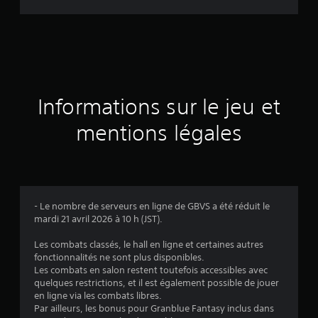
d
e
s
a
Informations sur le jeu et
v
mentions légales
i
s
- Le nombre de serveurs en ligne de GBVS a été réduit le
mardi 21 avril 2026 à 10 h (JST).
:
Les combats classés, le hall en ligne et certaines autres
4
fonctionnalités ne sont plus disponibles.
Les combats en salon restent toutefois accessibles avec
.
quelques restrictions, et il est également possible de jouer
en ligne via les combats libres.
8
Par ailleurs, les bonus pour Granblue Fantasy inclus dans