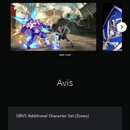
9
5
a
v
i
s
)
Avis
GBVS Additional Character Set (Zooey)