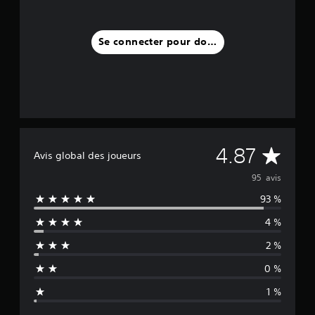
Se connecter pour donner un avis
M
4.87
Avis global des joueurs
o
95 avis
93 %
y
4 %
e
2 %
n
0 %
n
1 %
e