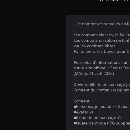
- Le nombre de serveurs en lig
Les combats classés, le hall e
Les combats en salon restent 
via les combats libres.
Par ailleurs, les bonus pour 
Pour plus d’informations sur l
sur le site officiel : Server 
(MAJ du 21 avril 2026)
Déverrouille le personnage j
Contient du contenu suppléme
Contient
■Personnage jouable « Seox 
■Avatar x1
■Icône de personnage x1
■Quête de mode RPG supplém