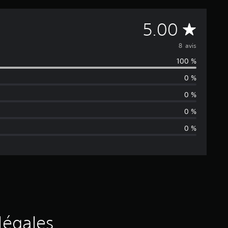
M
5.00
o
8 avis
100 %
y
0 %
e
0 %
n
0 %
0 %
n
e
d
e
s
légales