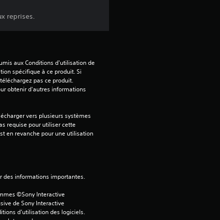
o
i
x reprises.
l
e
mis aux Conditions d'utilisation de 
tion spécifique à ce produit. Si 
s
téléchargez pas ce produit. 
our obtenir d'autres informations 
s
lécharger vers plusieurs systèmes 
u
s requise pour utiliser cette 
est en revanche pour une utilisation 
r
5
ver des informations importantes.
(
ammes ©Sony Interactive 
8
sive de Sony Interactive 
ons d’utilisation des logiciels. 