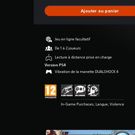
n
n
Ajouter au panier
e
d
e
s
a
Jeu en ligne facultatif
v
i
De 1 à 2 joueurs
s
Lecture à distance prise en charge
:
Version PS4
5
Vibration de la manette DUALSHOCK 4
é
t
o
i
In-Game Purchases, Langue, Violence
l
e
s
s
u
r