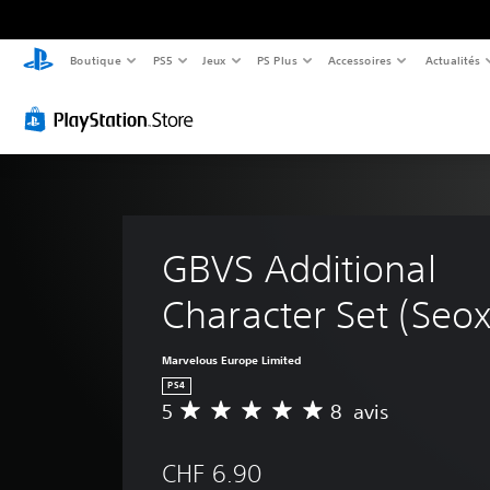
Boutique
PS5
Jeux
PS Plus
Accessoires
Actualités
GBVS Additional 
Character Set (Seox
Marvelous Europe Limited
PS4
5
8 avis
M
o
y
CHF 6.90
e