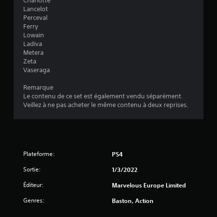
o
Charlotte
Lancelot
i
Perceval
Ferry
l
Lowain
Ladiva
e
Metera
Zeta
Vaseraga
s
Remarque
s
Le contenu de ce set est également vendu séparément.
Veillez à ne pas acheter le même contenu à deux reprises.
u
r
5
Plateforme:
PS4
(
Sortie:
1/3/2022
3
Éditeur:
Marvelous Europe Limited
Genres:
Baston, Action