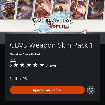
GBVS Weapon Skin Pack 1
Marvelous Europe Limited
PS4
5
3 avis
M
o
y
CHF 7.90
e
n
n
Ajouter au panier
e
d
e
s