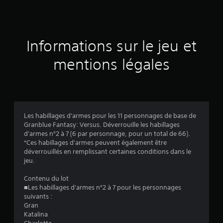
e
s
a
Informations sur le jeu et
v
mentions légales
i
s
Les habillages d'armes pour les 11 personnages de base de
Granblue Fantasy: Versus. Déverrouille les habillages
:
d'armes n°2 à 7 (6 par personnage, pour un total de 66).
*Ces habillages d'armes peuvent également être
5
déverrouillés en remplissant certaines conditions dans le
jeu.
Contenu du lot
é
■Les habillages d'armes n°2 à 7 pour les personnages
suivants :
t
Gran
Katalina