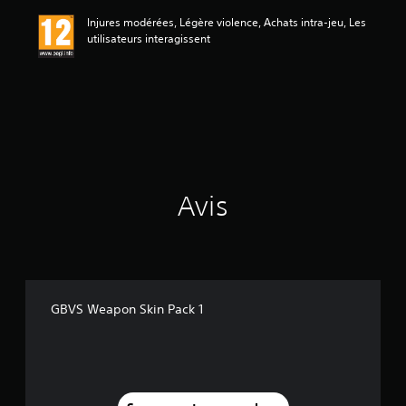
a
Injures modérées, Légère violence, Achats intra-jeu, Les
v
utilisateurs interagissent
i
s
:
5
é
t
o
i
Avis
l
e
s
s
u
r
5
GBVS Weapon Skin Pack 1
(
3
a
v
i