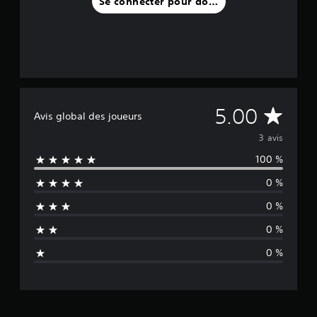
Se connecter pour donner un avis
s
)
M
5.00
Avis global des joueurs
o
3 avis
100 %
y
0 %
e
0 %
n
0 %
n
0 %
e
d