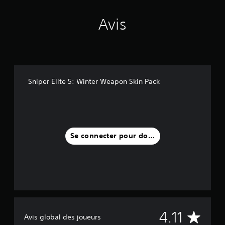
Avis
Sniper Elite 5: Winter Weapon Skin Pack
Se connecter pour donner un avis
M
4.11
Avis global des joueurs