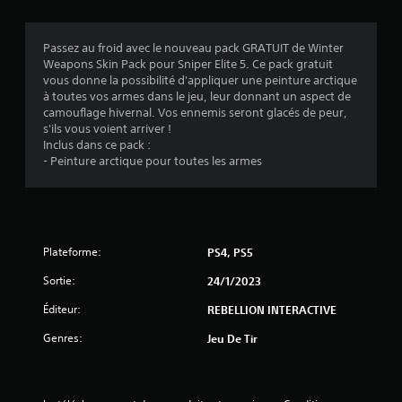
s
Passez au froid avec le nouveau pack GRATUIT de Winter
Weapons Skin Pack pour Sniper Elite 5. Ce pack gratuit
:
vous donne la possibilité d'appliquer une peinture arctique
à toutes vos armes dans le jeu, leur donnant un aspect de
4
camouflage hivernal. Vos ennemis seront glacés de peur,
s'ils vous voient arriver !
.
Inclus dans ce pack :
- Peinture arctique pour toutes les armes
1
1
Plateforme:
PS4, PS5
é
Sortie:
24/1/2023
t
Éditeur:
REBELLION INTERACTIVE
Genres:
o
Jeu De Tir
i