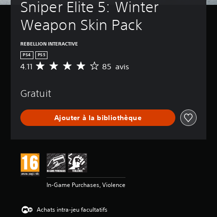
Sniper Elite 5: Winter 
Weapon Skin Pack
REBELLION INTERACTIVE
PS4
PS5
4.11
85 avis
M
o
y
Gratuit
e
n
n
Ajouter à la bibliothèque
e
d
e
s
a
v
i
s
In-Game Purchases, Violence
:
4
Achats intra-jeu facultatifs
.