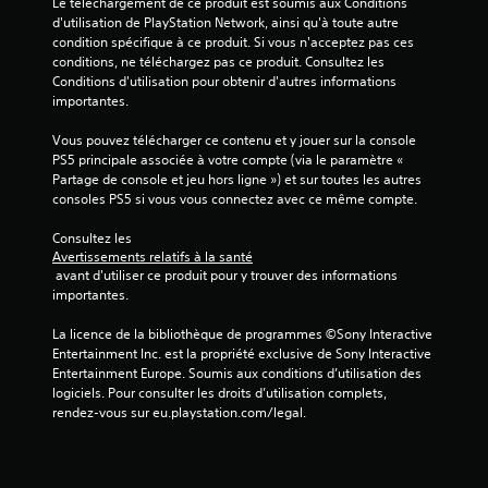
Le téléchargement de ce produit est soumis aux Conditions 
l
d'utilisation de PlayStation Network, ainsi qu'à toute autre 
condition spécifique à ce produit. Si vous n'acceptez pas ces 
e
conditions, ne téléchargez pas ce produit. Consultez les 
Conditions d'utilisation pour obtenir d'autres informations 
s
importantes.
s
Vous pouvez télécharger ce contenu et y jouer sur la console 
PS5 principale associée à votre compte (via le paramètre « 
u
Partage de console et jeu hors ligne ») et sur toutes les autres 
consoles PS5 si vous vous connectez avec ce même compte.
r
Consultez les 
5
Avertissements relatifs à la santé
 avant d'utiliser ce produit pour y trouver des informations 
(
importantes.
8
La licence de la bibliothèque de programmes ©Sony Interactive 
Entertainment Inc. est la propriété exclusive de Sony Interactive 
5
Entertainment Europe. Soumis aux conditions d’utilisation des 
logiciels. Pour consulter les droits d’utilisation complets, 
rendez-vous sur eu.playstation.com/legal.
a