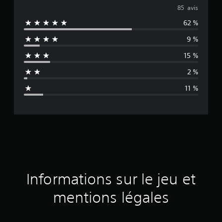
o
85 avis
62 %
y
9 %
e
15 %
n
2 %
n
11 %
e
d
e
s
a
Informations sur le jeu et
v
mentions légales
i