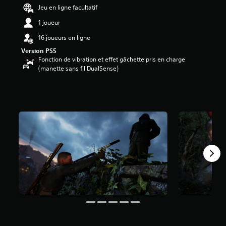
1
Jeu en ligne facultatif
1
1 joueur
é
16 joueurs en ligne
t
Version PS5
o
Fonction de vibration et effet gâchette pris en charge
i
(manette sans fil DualSense)
l
e
s
s
u
r
5
(
8
5
a
v
i
s
)