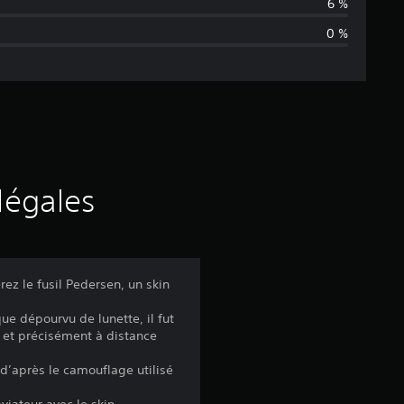
n
6 %
0 %
n
e
d
e
s
légales
a
v
z le fusil Pedersen, un skin
i
e dépourvu de lunette, il fut
t et précisément à distance
s
d’après le camouflage utilisé
viateur avec le skin