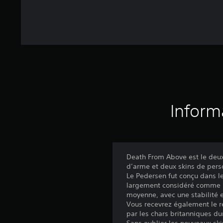
Inform
Death From Above est le deux
d’arme et deux skins de per
Le Pedersen fut conçu dans l
largement considéré comme l’
moyenne, avec une stabilité 
Vous recevrez également le r
par les chars britanniques d
Sans oublier les nouveaux ski