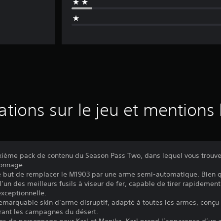
ations sur le jeu et mentions 
ième pack de contenu du Season Pass Two, dans lequel vous trouvere
sonnage.
e but de remplacer le M1903 par une arme semi-automatique. Bien qu
un des meilleurs fusils à viseur de fer, capable de tirer rapidemen
exceptionnelle.
emarquable skin d’arme disruptif, adapté à toutes les armes, conçu 
urant les campagnes du désert.
ns de personnage pour Karl et Monika. Karl prend l’apparence d’un a