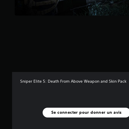
5
(
1
8
a
v
i
s
)
Sniper Elite 5: Death From Above Weapon and Skin Pack
Se connecter pour donner un avis