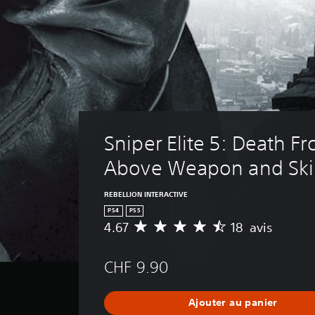
Sniper Elite 5: Death F
Above Weapon and Ski
REBELLION INTERACTIVE
PS4
PS5
4.67
18 avis
M
o
y
CHF 9.90
e
n
n
Ajouter au panier
e