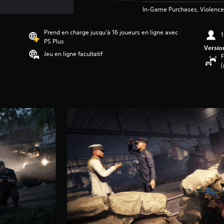
In-Game Purchases, Violence
Prend en charge jusqu'à 16 joueurs en ligne avec
1
PS Plus
Versio
Jeu en ligne facultatif
F
(