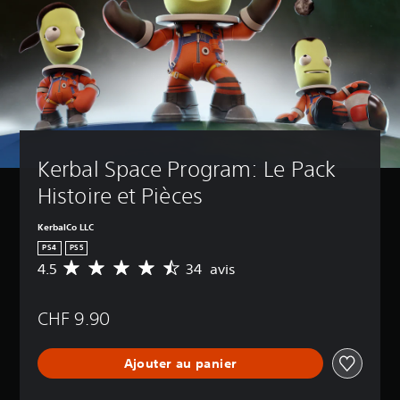
Kerbal Space Program: Le Pack 
Histoire et Pièces
KerbalCo LLC
PS4
PS5
4.5
34 avis
M
o
y
CHF 9.90
e
n
n
Ajouter au panier
e
d
e