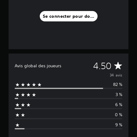
a
Se connecter pour donner un avis
v
i
s
)
M
4.50
Avis global des joueurs
o
34 avis
82 %
y
3 %
e
6 %
n
0 %
n
9 %
e