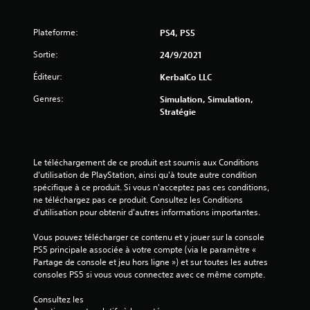
(
3
Plateforme:
PS4, PS5
Sortie:
24/9/2021
4
Éditeur:
KerbalCo LLC
Genres:
Simulation, Simulation,
a
Stratégie
v
i
Le téléchargement de ce produit est soumis aux Conditions 
d'utilisation de PlayStation, ainsi qu'à toute autre condition 
s
spécifique à ce produit. Si vous n'acceptez pas ces conditions, 
ne téléchargez pas ce produit. Consultez les Conditions 
)
d'utilisation pour obtenir d'autres informations importantes.
Vous pouvez télécharger ce contenu et y jouer sur la console 
PS5 principale associée à votre compte (via le paramètre « 
Partage de console et jeu hors ligne ») et sur toutes les autres 
consoles PS5 si vous vous connectez avec ce même compte.
Consultez les 