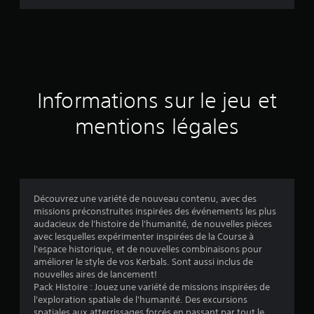
d
e
s
a
Informations sur le jeu et
v
mentions légales
i
s
Découvrez une variété de nouveau contenu, avec des
missions préconstruites inspirées des événements les plus
:
audacieux de l'histoire de l'humanité, de nouvelles pièces
avec lesquelles expérimenter inspirées de la Course à
4
l'espace historique, et de nouvelles combinaisons pour
améliorer le style de vos Kerbals. Sont aussi inclus de
.
nouvelles aires de lancement!
Pack Histoire : Jouez une variété de missions inspirées de
5
l'exploration spatiale de l'humanité. Des excursions
spatiales aux atterrissages forcés en passant par tout le