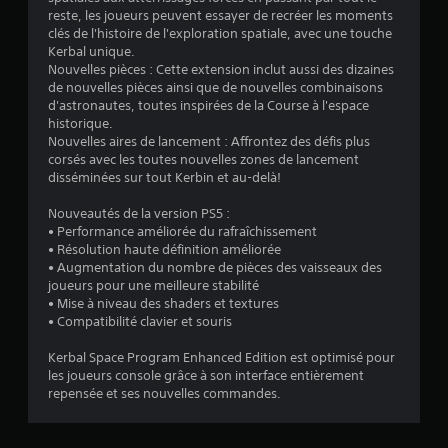
reste, les joueurs peuvent essayer de recréer les moments
clés de l'histoire de l'exploration spatiale, avec une touche
é
Kerbal unique.
Nouvelles pièces : Cette extension inclut aussi des dizaines
t
de nouvelles pièces ainsi que de nouvelles combinaisons
d'astronautes, toutes inspirées de la Course à l'espace
o
historique.
Nouvelles aires de lancement : Affrontez des défis plus
i
corsés avec les toutes nouvelles zones de lancement
disséminées sur tout Kerbin et au-delà!
l
Nouveautés de la version PS5 :
• Performance améliorée du rafraîchissement
e
• Résolution haute définition améliorée
• Augmentation du nombre de pièces des vaisseaux des
s
joueurs pour une meilleure stabilité
• Mise à niveau des shaders et textures
s
• Compatibilité clavier et souris
u
Kerbal Space Program Enhanced Edition est optimisé pour
les joueurs console grâce à son interface entièrement
r
repensée et ses nouvelles commandes.
5