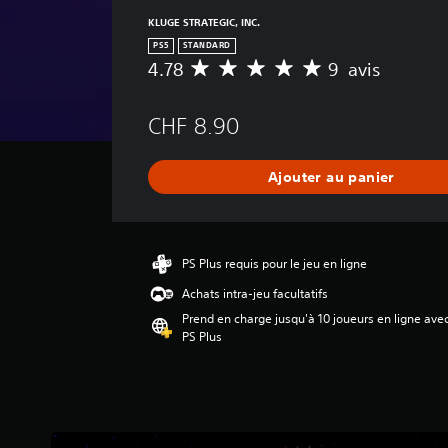
KLUGE STRATEGIC, INC.
PS5
STANDARD
4.78
9 avis
M
o
y
CHF 8.90
e
n
n
Ajouter au panier
e
d
e
s
a
PS Plus requis pour le jeu en ligne
v
Achats intra-jeu facultatifs
i
s
Prend en charge jusqu'à 10 joueurs en ligne ave
PS Plus
:
4
.
7
8