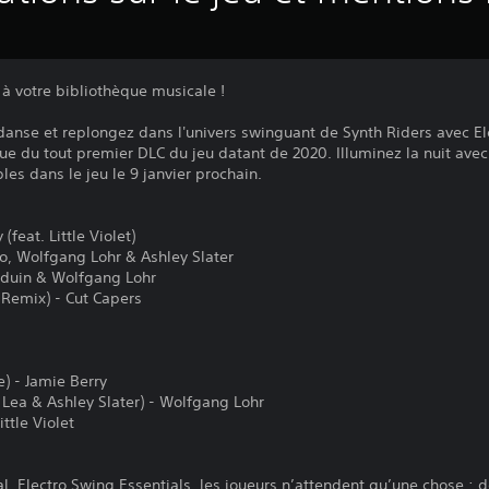
 à votre bibliothèque musicale !
danse et replongez dans l'univers swinguant de Synth Riders avec El
due du tout premier DLC du jeu datant de 2020. Illuminez la nuit av
les dans le jeu le 9 janvier prochain.
(feat. Little Violet)
o, Wolfgang Lohr & Ashley Slater
Balduin & Wolfgang Lohr
 Remix) - Cut Capers
e) - Jamie Berry
 Lea & Ashley Slater) - Wolfgang Lohr
ttle Violet
nal, Electro Swing Essentials, les joueurs n’attendent qu’une chose 