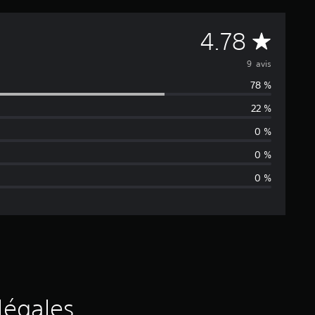
M
4.78
o
9 avis
78 %
y
22 %
e
0 %
n
0 %
0 %
n
e
d
e
s
légales