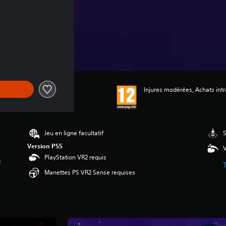
Injures modérées, Achats intra
Jeu en ligne facultatif
S
Version PS5
V
PlayStation VR2 requis
c
Manettes PS VR2 Sense requises