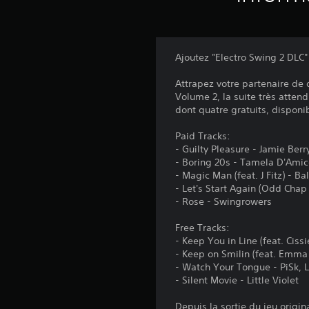
Ajoutez "Electro Swing 2 DLC"
Attrapez votre partenaire de 
Volume 2, la suite très atten
dont quatre gratuits, disponib
Paid Tracks:
- Guilty Pleasure - Jamie Berry 
- Boring 20s - Tamela D'Amic
- Magic Man (feat. J Fitz) - 
- Let's Start Again (Odd Chap
- Rose - Swingrowers
Free Tracks:
- Keep You in Line (feat. Cissi
- Keep on Smilin (feat. Emma
- Watch Your Tongue - PiSk, Li
- Silent Movie - Little Violet
Depuis la sortie du jeu origi