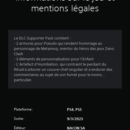
v
mentions légales
i
s
Le DLC Supporter Pack contient :
- 2 armures pour Pseudo qui rendent hommage au
:
personnage de Metamoq, mentor du héros des jeux Zeno
Clash
5
- 3 éléments de personnalisation pour l’Enfant
- L’Artefact d’Humiliation, qui contraint le perdant du
Rituel à arborer un couvre-chef singulier et à endurer des
commentaires au sujet de son fumet pour le moins…
é
particulier.
t
o
Plateforme:
PS4, PS5
i
Sortie:
9/3/2023
l
Éditeur:
NACON SA