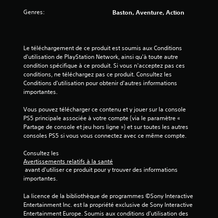
e
Genres:
Baston, Aventure, Action
s
s
Le téléchargement de ce produit est soumis aux Conditions 
d'utilisation de PlayStation Network, ainsi qu'à toute autre 
u
condition spécifique à ce produit. Si vous n'acceptez pas ces 
conditions, ne téléchargez pas ce produit. Consultez les 
r
Conditions d'utilisation pour obtenir d'autres informations 
importantes.
5
Vous pouvez télécharger ce contenu et y jouer sur la console 
(
PS5 principale associée à votre compte (via le paramètre « 
Partage de console et jeu hors ligne ») et sur toutes les autres 
3
consoles PS5 si vous vous connectez avec ce même compte.
Consultez les 
Avertissements relatifs à la santé
a
 avant d'utiliser ce produit pour y trouver des informations 
importantes.
v
La licence de la bibliothèque de programmes ©Sony Interactive 
i
Entertainment Inc. est la propriété exclusive de Sony Interactive 
Entertainment Europe. Soumis aux conditions d’utilisation des 