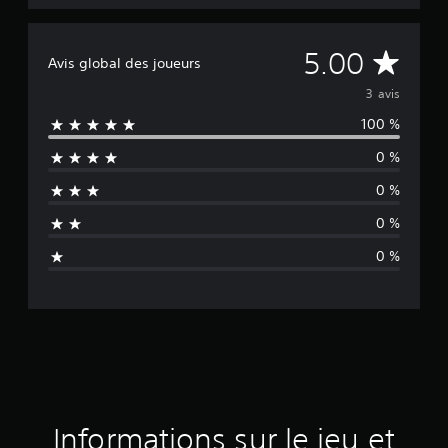
M
5.00
Avis global des joueurs
o
3 avis
100 %
y
0 %
e
0 %
n
0 %
n
0 %
e
d
e
s
a
Informations sur le jeu et