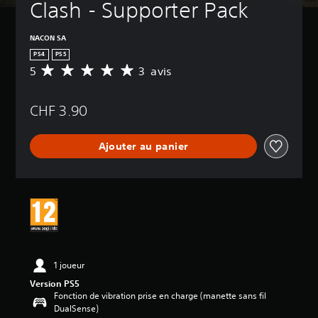
Clash - Supporter Pack
NACON SA
PS4
PS5
5
3 avis
M
o
y
CHF 3.90
e
n
n
Ajouter au panier
e
d
e
s
a
v
i
s
:
1 joueur
5
Version PS5
Fonction de vibration prise en charge (manette sans fil
é
DualSense)
t