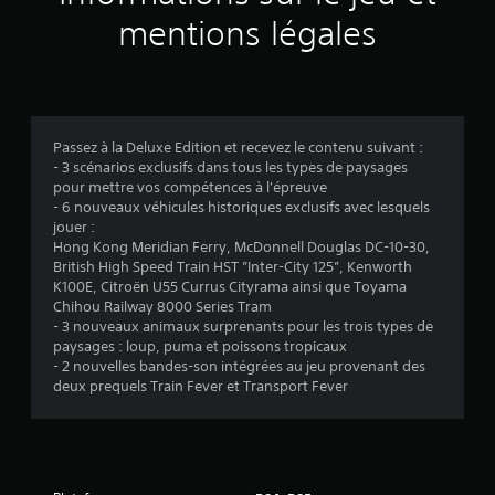
v
mentions légales
i
s
Passez à la Deluxe Edition et recevez le contenu suivant :
- 3 scénarios exclusifs dans tous les types de paysages
:
pour mettre vos compétences à l'épreuve
- 6 nouveaux véhicules historiques exclusifs avec lesquels
4
jouer :
Hong Kong Meridian Ferry, McDonnell Douglas DC-10-30,
.
British High Speed Train HST ”Inter-City 125”, Kenworth
K100E, Citroën U55 Currus Cityrama ainsi que Toyama
1
Chihou Railway 8000 Series Tram
- 3 nouveaux animaux surprenants pour les trois types de
6
paysages : loup, puma et poissons tropicaux
- 2 nouvelles bandes-son intégrées au jeu provenant des
deux prequels Train Fever et Transport Fever
é
t