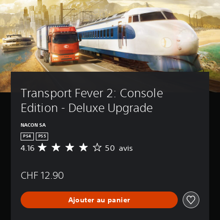
Transport Fever 2: Console 
Edition - Deluxe Upgrade
NACON SA
PS4
PS5
4.16
50 avis
M
o
y
CHF 12.90
e
n
n
Ajouter au panier
e
d
e