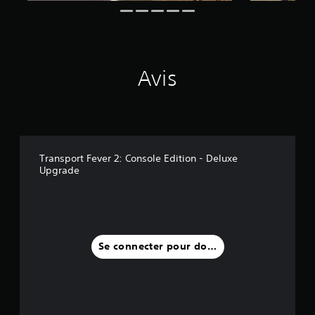
0
a
v
i
Avis
s
)
Transport Fever 2: Console Edition - Deluxe
Upgrade
Se connecter pour donner un avis