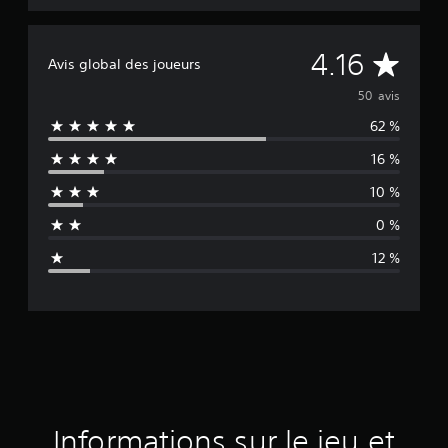
M
4.16
Avis global des joueurs
o
50 avis
62 %
y
16 %
e
10 %
n
0 %
n
12 %
e
d
e
s
a
Informations sur le jeu et