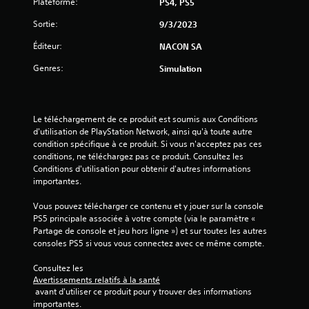
Plateforme:
PS4, PS5
o
Sortie:
9/3/2023
i
Éditeur:
NACON SA
l
Genres:
Simulation
e
s
Le téléchargement de ce produit est soumis aux Conditions 
d'utilisation de PlayStation Network, ainsi qu'à toute autre 
s
condition spécifique à ce produit. Si vous n'acceptez pas ces 
conditions, ne téléchargez pas ce produit. Consultez les 
u
Conditions d'utilisation pour obtenir d'autres informations 
importantes.
r
Vous pouvez télécharger ce contenu et y jouer sur la console 
5
PS5 principale associée à votre compte (via le paramètre « 
Partage de console et jeu hors ligne ») et sur toutes les autres 
(
consoles PS5 si vous vous connectez avec ce même compte.
5
Consultez les 
Avertissements relatifs à la santé
0
 avant d'utiliser ce produit pour y trouver des informations 
importantes.