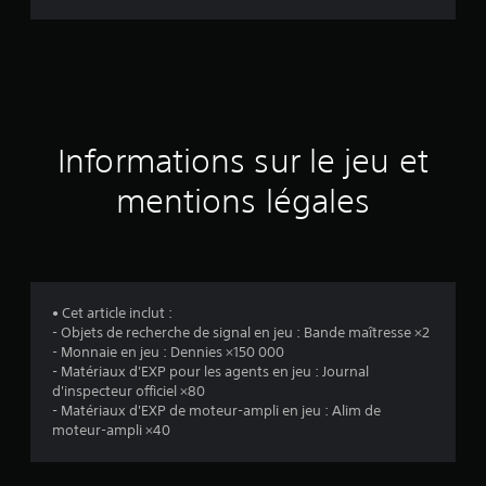
d
e
s
a
Informations sur le jeu et
v
mentions légales
i
s
• Cet article inclut :
- Objets de recherche de signal en jeu : Bande maîtresse ×2
:
- Monnaie en jeu : Dennies ×150 000
- Matériaux d'EXP pour les agents en jeu : Journal
5
d'inspecteur officiel ×80
- Matériaux d'EXP de moteur-ampli en jeu : Alim de
moteur-ampli ×40
é