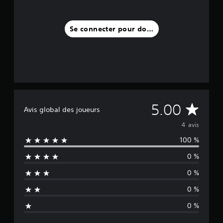
s
)
Se connecter pour donner un avis
M
5.00
Avis global des joueurs
o
4 avis
100 %
y
0 %
e
0 %
n
0 %
n
0 %
e