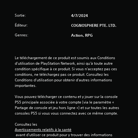
t
Sortie:
4/7/2024
o
Éditeur:
COGNOSPHERE PTE. LTD.
i
Genres:
Action, RPG
l
e
Le téléchargement de ce produit est soumis aux Conditions 
s
d'utilisation de PlayStation Network, ainsi qu'à toute autre 
condition spécifique à ce produit. Si vous n'acceptez pas ces 
s
conditions, ne téléchargez pas ce produit. Consultez les 
Conditions d'utilisation pour obtenir d'autres informations 
u
importantes.
r
Vous pouvez télécharger ce contenu et y jouer sur la console 
PS5 principale associée à votre compte (via le paramètre « 
5
Partage de console et jeu hors ligne ») et sur toutes les autres 
consoles PS5 si vous vous connectez avec ce même compte.
(
Consultez les 
Avertissements relatifs à la santé
4
 avant d'utiliser ce produit pour y trouver des informations 