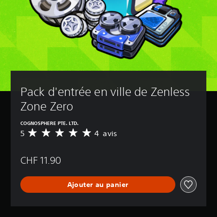
Pack d'entrée en ville de Zenless 
Zone Zero
COGNOSPHERE PTE. LTD.
5
4 avis
M
o
y
CHF 11.90
e
n
n
Ajouter au panier
e
d
e
s