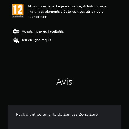
a
Allusion sexuelle, Légère violence, Achats intra-jeu
v
(inclut des éléments aléatoires), Les utilisateurs
i
interagissent
s
:
Achats intra-jeu facultatifs
5
Jeu en ligne requis
é
t
o
i
l
e
s
Avis
s
u
r
5
(
4
Pack d'entrée en ville de Zenless Zone Zero
a
v
i