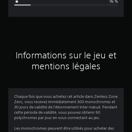
16 %
e
d
e
s
a
Informations sur le jeu et
v
mentions légales
i
s
Chaque fois que vous achetez cet article dans Zenless Zone
Zero, vous recevez immédiatement 300 monochromes et
:
30 jours de validité de l'Abonnement Inter-nœud. Pendant
cette période de validité, vous pouvez obtenir 90
4
polychromes par jour en vous connectant au jeu.
.
Les monochromes peuvent être utilisés pour acheter des