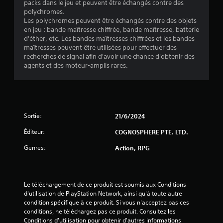
packs dans le jeu et peuvent être échangés contre des
3
polychromes.
Les polychromes peuvent être échangés contre des objets
2
en jeu : bande maîtresse chiffrée, bande maîtresse, batterie
d'éther, etc. Les bandes maîtresses chiffrées et les bandes
maîtresses peuvent être utilisées pour effectuer des
recherches de signal afin d'avoir une chance d'obtenir des
é
agents et des moteur-amplis rares.
t
o
Sortie:
21/6/2024
i
Éditeur:
COGNOSPHERE PTE. LTD.
l
Genres:
Action, RPG
e
s
Le téléchargement de ce produit est soumis aux Conditions 
s
d'utilisation de PlayStation Network, ainsi qu'à toute autre 
condition spécifique à ce produit. Si vous n'acceptez pas ces 
conditions, ne téléchargez pas ce produit. Consultez les 
u
Conditions d'utilisation pour obtenir d'autres informations 