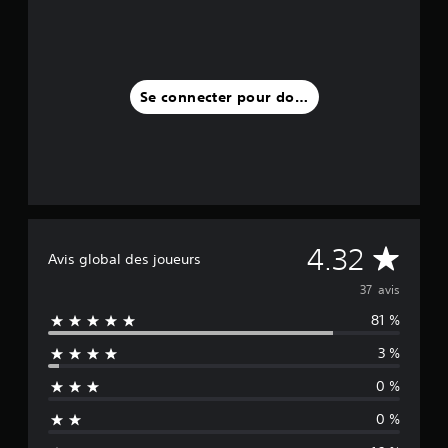
a
v
i
s
Se connecter pour donner un avis
)
M
4.32
Avis global des joueurs
o
37 avis
81 %
y
3 %
e
0 %
n
0 %
n