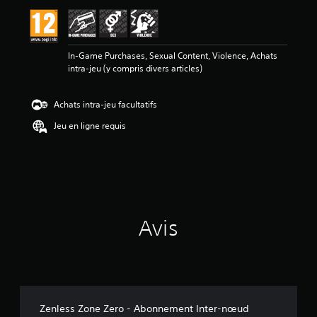
a
v
i
s
In-Game Purchases, Sexual Content, Violence, Achats
intra-jeu (y compris divers articles)
:
4
.
Achats intra-jeu facultatifs
3
2
Jeu en ligne requis
é
t
o
i
l
e
Avis
s
s
u
r
5
(
3
Zenless Zone Zero - Abonnement Inter-nœud
7