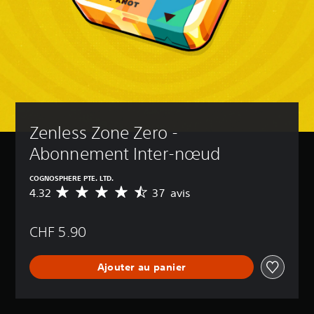
Zenless Zone Zero - 
Abonnement Inter-nœud
COGNOSPHERE PTE. LTD.
4.32
37 avis
M
o
y
CHF 5.90
e
n
n
Ajouter au panier
e
d
e
s