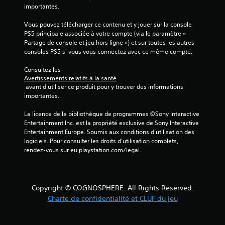
importantes.
r
Vous pouvez télécharger ce contenu et y jouer sur la console 
5
PS5 principale associée à votre compte (via le paramètre « 
Partage de console et jeu hors ligne ») et sur toutes les autres 
(
consoles PS5 si vous vous connectez avec ce même compte.
3
Consultez les 
Avertissements relatifs à la santé
7
 avant d'utiliser ce produit pour y trouver des informations 
importantes.
La licence de la bibliothèque de programmes ©Sony Interactive 
a
Entertainment Inc. est la propriété exclusive de Sony Interactive 
Entertainment Europe. Soumis aux conditions d’utilisation des 
v
logiciels. Pour consulter les droits d’utilisation complets, 
rendez-vous sur eu.playstation.com/legal.
i
s
Copyright © COGNOSPHERE. All Rights Reserved.
)
Charte de confidentialité et CLUF du jeu