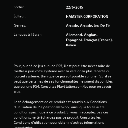
e
Sortie:
22/6/2015
Éditeur:
s
HAMSTER CORPORATION
Genres:
Arcade, Arcade, Jeu De Tir
s
Langues à l'écran:
Allemand, Anglais,
u
Espagnol, Français (France),
Italien
r
5
Pour jouer à ce jeu sur une PS5, il est peut-être nécessaire de 
(
mettre à jour votre système avec la version la plus récente du 
logiciel système. Bien que ce jeu soit jouable sur une PS5, il se 
1
peut que certaines de ses fonctionnalités ne soient disponibles 
que sur une PS4. Consultez PlayStation.com/bc pour en savoir 
6
plus.
1
Le téléchargement de ce produit est soumis aux Conditions 
d'utilisation de PlayStation Network, ainsi qu'à toute autre 
3
condition spécifique à ce produit. Si vous n'acceptez pas ces 
conditions, ne téléchargez pas ce produit. Consultez les 
Conditions d'utilisation pour obtenir d'autres informations 
importantes.