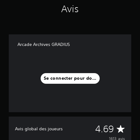
6
Avis
K
a
v
i
s
Arcade Archives GRADIUS
)
Se connecter pour donner un avis
M
4.69
Avis global des joueurs
o
1613 avis