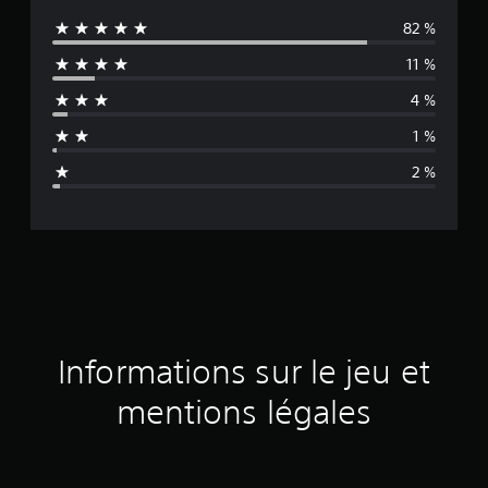
82 %
y
11 %
e
4 %
n
1 %
n
2 %
e
d
e
s
a
Informations sur le jeu et
v
mentions légales
i
s