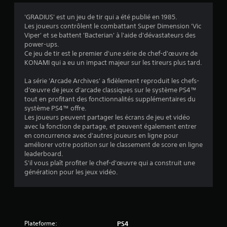
'GRADIUS' est un jeu de tir qui a été publié en 1985.
Les joueurs contrôlent le combattant Super Dimension 'Vic
:
Viper' et se battent 'Bacterian' à l'aide d'dévastateurs des
power-ups.
4
Ce jeu de tir est le premier d'une série de chef-d'œuvre de
KONAMI qui a eu un impact majeur sur les tireurs plus tard.
.
La série 'Arcade Archives' a fidèlement reproduit les chefs-
6
d'œuvre de jeux d'arcade classiques sur le système PS4™
tout en profitant des fonctionnalités supplémentaires du
9
système PS4™ offre.
Les joueurs peuvent partager les écrans de jeu et vidéo
avec la fonction de partage, et peuvent également entrer
en concurrence avec d'autres joueurs en ligne pour
é
améliorer votre position sur le classement de score en ligne
leaderboard.
t
S'il vous plaît profiter le chef-d'œuvre qui a construit une
génération pour les jeux vidéo.
o
i
l
Plateforme:
PS4