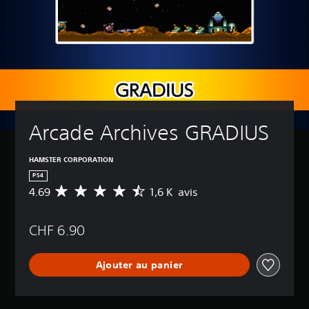
Arcade Archives GRADIUS
HAMSTER CORPORATION
PS4
4.69
1,6 K avis
M
o
y
CHF 6.90
e
n
n
Ajouter au panier
e
d
e
s