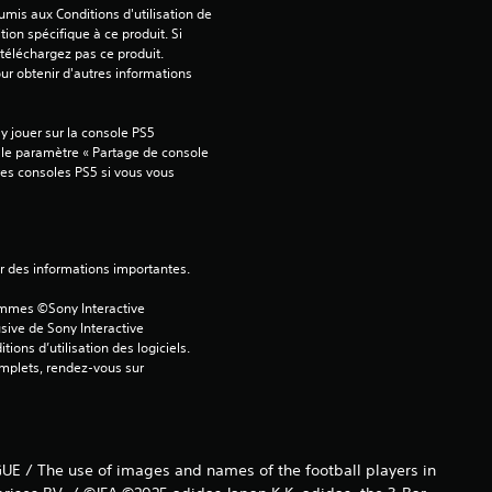
mis aux Conditions d'utilisation de 
tion spécifique à ce produit. Si 
téléchargez pas ce produit. 
our obtenir d'autres informations 
 jouer sur la console PS5 
 le paramètre « Partage de console 
tres consoles PS5 si vous vous 
ver des informations importantes.
ammes ©Sony Interactive 
sive de Sony Interactive 
ons d’utilisation des logiciels. 
omplets, rendez-vous sur 
UE / The use of images and names of the football players in