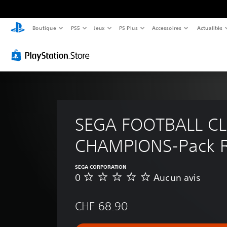
Boutique
PS5
Jeux
PS Plus
Accessoires
Actualités
SEGA FOOTBALL CL
CHAMPIONS-Pack R
SEGA CORPORATION
0
Aucun avis
A
u
c
CHF 68.90
u
n
a