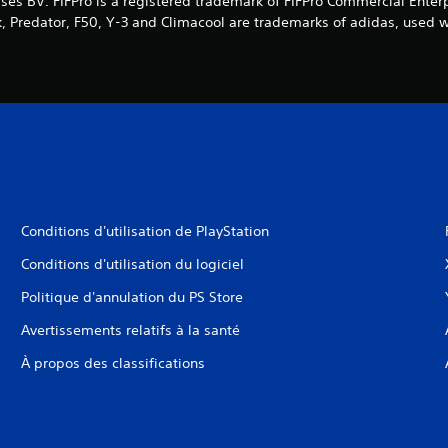
ses BV. FIFPro is a registered trademark of FIFPro Commercial Enter
k, Predator, F50, Y-3 and Climacool are trademarks of adidas, used
Conditions d'utilisation de PlayStation
Conditions d'utilisation du logiciel
Politique d'annulation du PS Store
Avertissements relatifs à la santé
À propos des classifications