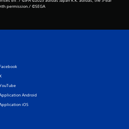
prises BV. / ©JFA ©2025 adidas Japan K.K. adidas, the 3-Bar
 with permission./ ©SEGA
Facebook
X
YouTube
Application Android
Application iOS