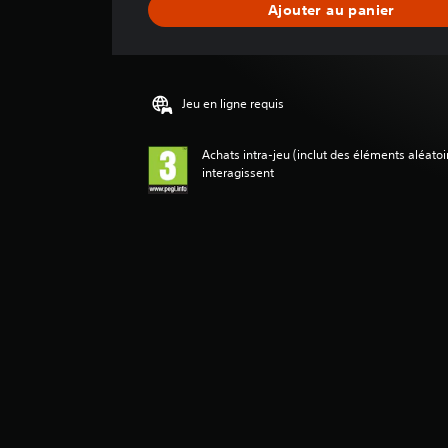
Ajouter au panier
v
i
s
Jeu en ligne requis
Achats intra-jeu (inclut des éléments aléatoir
interagissent