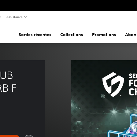
Assistance
Sorties récentes
Collections
Promotions
Abon
UB 
B F