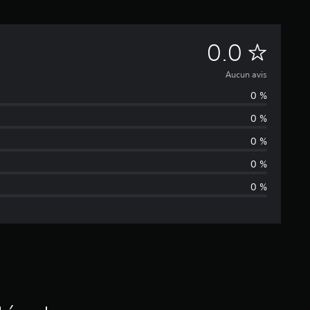
A
0.0
u
Aucun avis
0 %
c
0 %
u
0 %
n
0 %
0 %
a
v
i
s