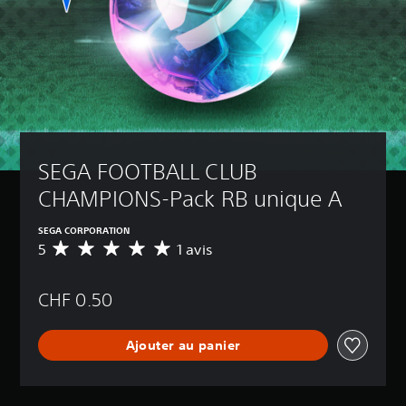
SEGA FOOTBALL CLUB 
CHAMPIONS-Pack RB unique A
SEGA CORPORATION
5
1 avis
M
o
y
CHF 0.50
e
n
n
Ajouter au panier
e
d
e
s