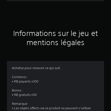
d
e
s
a
Informations sur le jeu et
v
mentions légales
i
s
Achetez pour recevoir ce qui suit.
:
Contenus :
• RB payants x100
1
Bonus :
• RB gratuits x50
é
Remarque
• Les objets offerts via ce produit ne peuvent s’utiliser