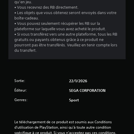
t
qu’en jeu.
• Vous recevrez des RB directement.
o
• Les objets que vous obtenez seront envoyés dans votre
boîte-cadeau.
i
• Vous pouvez seulement récupérer les RB sur la
plateforme sur laquelle vous avez acheté le produit.
l
• Si vous transférez vers une autre plateforme, tous les RB
gratuits ou payants obtenus grâce à ce produit ne
e
pourront pas être transférés. Veuillez en tenir compte lors
du transfert.
s
u
r
Sortie:
22/1/2026
5
Éditeur:
SEGA CORPORATION
Genres:
Sport
(
1
Le téléchargement de ce produit est soumis aux Conditions 
d'utilisation de PlayStation, ainsi qu'à toute autre condition 
spécifique à ce produit. Si vous n'acceptez pas ces conditions, 