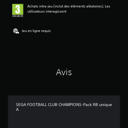
a
Achats intra-jeu (inclut des éléments aléatoires), Les
v
utilisateurs interagissent
i
s
:
Jeu en ligne requis
5
é
t
o
i
l
e
Avis
s
s
u
r
5
(
SEGA FOOTBALL CLUB CHAMPIONS-Pack RB unique
1
A
a
v
i