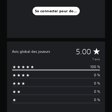
s
)
Se connecter pour donner un avis
M
5.00
Avis global des joueurs
o
1 avis
100 %
y
0 %
e
0 %
n
0 %
n
0 %
e