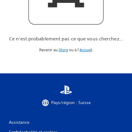
u
e
v
o
u
s
c
Ce n'est probablement pas ce que vous cherchez...
h
e
Revenir au
Store
ou à l’
Accueil
.
r
c
h
e
z
.
.
.
Pays/région : Suisse
Assistance
Confidentialité et cookies