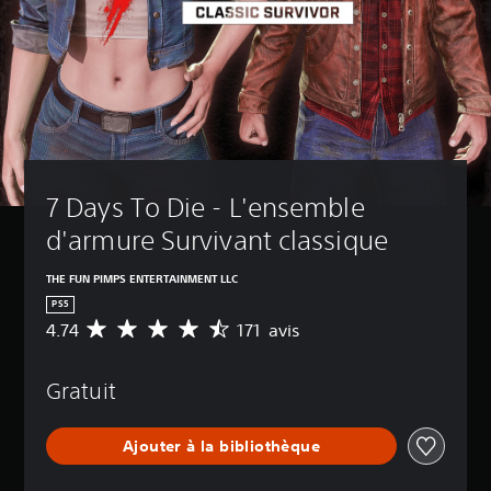
7 Days To Die - L'ensemble 
d'armure Survivant classique
THE FUN PIMPS ENTERTAINMENT LLC
PS5
4.74
171 avis
M
o
y
Gratuit
e
n
n
Ajouter à la bibliothèque
e
d
e