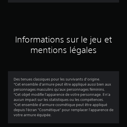
d
e
s
a
Informations sur le jeu et
v
mentions légales
i
s
Des tenues classiques pour les survivants d’origine.
*Cet ensemble d'armure peut être appliqué aussi bien aux
:
personnages masculins qu'aux personnages féminins.
*Cet objet modifie l'apparence de votre personnage. Il n'a
4
aucun impact sur les statistiques ou les compétences.
*Cet ensemble d'armure cosmétique peut être appliqué
.
depuis l'écran "Cosmétique" pour remplacer l'apparence de
votre armure équipée.
7