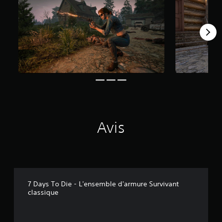
7
1
a
v
i
s
)
Avis
7 Days To Die - L'ensemble d'armure Survivant
classique