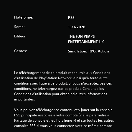
4
Plateforme:
PS5
é
Sortie:
13/1/2026
t
Éditeur:
THE FUN PIMPS
ENTERTAINMENT LLC
o
Genres:
Simulation, RPG, Action
i
l
Le téléchargement de ce produit est soumis aux Conditions 
d'utilisation de PlayStation Network, ainsi qu'à toute autre 
e
condition spécifique à ce produit. Si vous n'acceptez pas ces 
conditions, ne téléchargez pas ce produit. Consultez les 
s
Conditions d'utilisation pour obtenir d'autres informations 
importantes.
s
Vous pouvez télécharger ce contenu et y jouer sur la console 
u
PS5 principale associée à votre compte (via le paramètre « 
Partage de console et jeu hors ligne ») et sur toutes les autres 
r
consoles PS5 si vous vous connectez avec ce même compte.