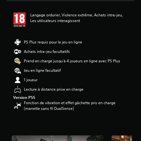
s
a
Langage ordurier, Violence extrême, Achats intra-jeu,
v
Les utilisateurs interagissent
i
s
:
PS Plus requis pour le jeu en ligne
4
.
Achats intra-jeu facultatifs
7
Prend en charge jusqu'à 4 joueurs en ligne avec PS Plus
4
Jeu en ligne facultatif
é
t
1 joueur
o
Lecture à distance prise en charge
i
l
Version PS5
e
Fonction de vibration et effet gâchette pris en charge
s
(manette sans fil DualSense)
s
u
r
5
(
1