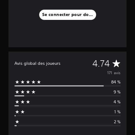
Se connecter pour donner un avis
M
4.74
Avis global des joueurs
o
171 avis
84 %
y
9 %
e
4 %
n
1 %
n
2 %
e