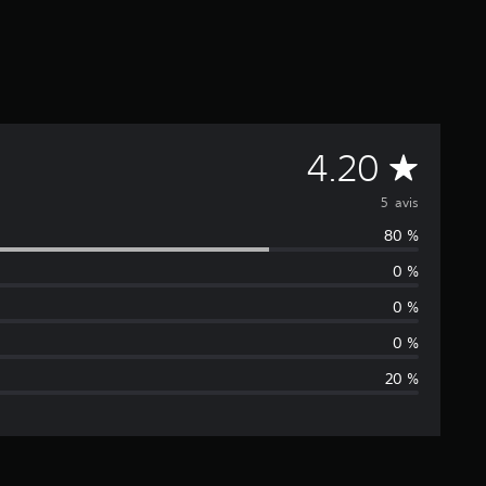
M
4.20
o
5 avis
80 %
y
0 %
e
0 %
n
0 %
20 %
n
e
d