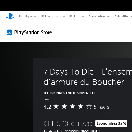
Boutique
PS5
Jeux
PS Plus
Accessoires
Actualités
7 Days To Die - L'ense
d'armure du Boucher
THE FUN PIMPS ENTERTAINMENT LLC
PS5
4.2
5 avis
M
o
y
CHF 5.13
CHF 7.90
Économisez 35 %
e
Remise par rapport au prix d'o
n
Fin de l'offre : 12/8/2026 10:59 PM UTC