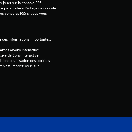
2
 jouer sur la console PS5 
 le paramètre « Partage de console 
tres consoles PS5 si vous vous 
é
t
ver des informations importantes.
ammes ©Sony Interactive 
o
sive de Sony Interactive 
ons d’utilisation des logiciels. 
i
omplets, rendez-vous sur 
l
e
s
s
u