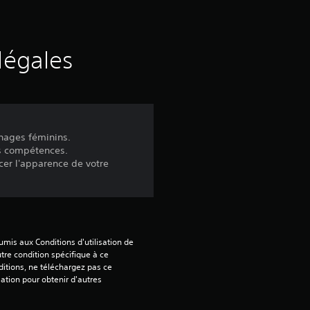
e
s
légales
a
v
nages féminins.
i
es compétences.
er l'apparence de votre
s
:
mis aux Conditions d'utilisation de 
4
tre condition spécifique à ce 
itions, ne téléchargez pas ce 
sation pour obtenir d'autres 
.