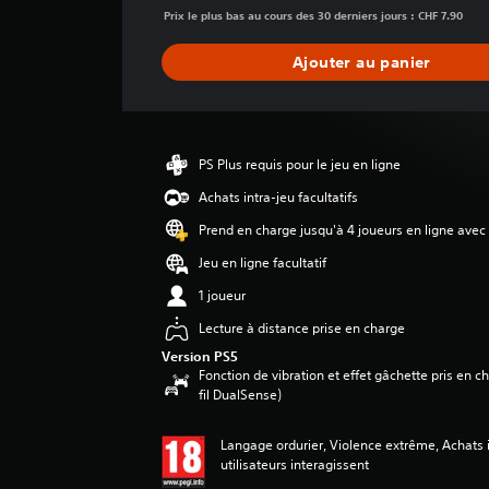
n
Prix le plus bas au cours des 30 derniers jours : CHF 7.90
e
d
Ajouter au panier
e
s
a
v
i
PS Plus requis pour le jeu en ligne
s
Achats intra-jeu facultatifs
:
Prend en charge jusqu'à 4 joueurs en ligne avec
4
.
Jeu en ligne facultatif
2
1 joueur
é
Lecture à distance prise en charge
t
Version PS5
o
Fonction de vibration et effet gâchette pris en 
i
fil DualSense)
l
e
Langage ordurier, Violence extrême, Achats i
s
utilisateurs interagissent
s
u