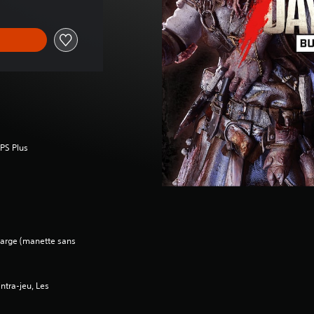
 PS Plus
charge (manette sans
ntra-jeu, Les