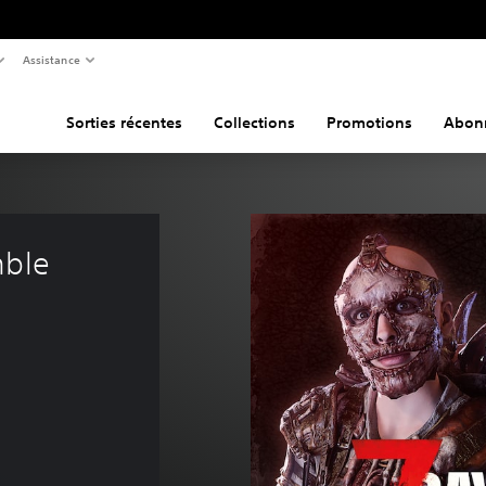
Assistance
Sorties récentes
Collections
Promotions
Abon
mble 
rigine de CHF 7.90