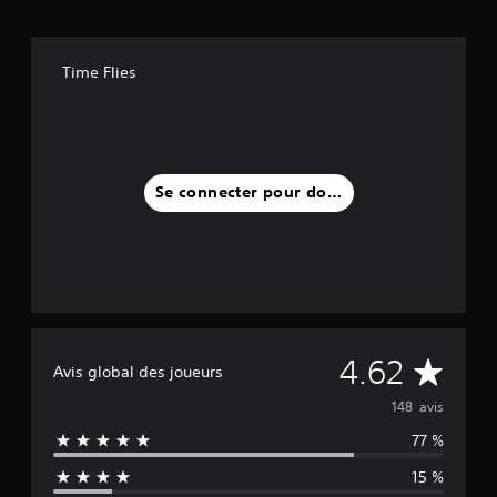
Time Flies
Se connecter pour donner un avis
M
4.62
Avis global des joueurs
o
148 avis
77 %
y
15 %
e