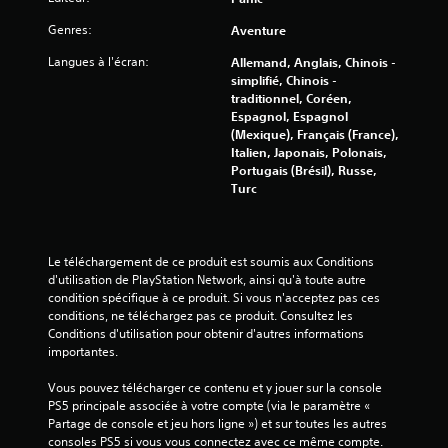
s
Genres:
Aventure
u
Langues à l'écran:
Allemand, Anglais, Chinois -
simplifié, Chinois -
r
traditionnel, Coréen,
Espagnol, Espagnol
5
(Mexique), Français (France),
Italien, Japonais, Polonais,
(
Portugais (Brésil), Russe,
Turc
1
4
Le téléchargement de ce produit est soumis aux Conditions 
8
d'utilisation de PlayStation Network, ainsi qu'à toute autre 
condition spécifique à ce produit. Si vous n'acceptez pas ces 
conditions, ne téléchargez pas ce produit. Consultez les 
Conditions d'utilisation pour obtenir d'autres informations 
a
importantes.
v
Vous pouvez télécharger ce contenu et y jouer sur la console 
PS5 principale associée à votre compte (via le paramètre « 
Partage de console et jeu hors ligne ») et sur toutes les autres 
i
consoles PS5 si vous vous connectez avec ce même compte.