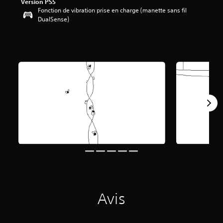
Version PS5
Fonction de vibration prise en charge (manette sans fil
é
DualSense)
t
o
i
l
e
s
s
u
r
5
(
1
4
8
a
v
i
s
Avis
)