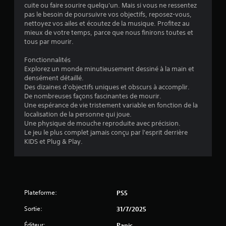
cuite ou faire sourire quelqu'un. Mais si vous ne ressentez
4
pas le besoin de poursuivre vos objectifs, reposez-vous,
nettoyez vos ailes et écoutez de la musique. Profitez au
.
mieux de votre temps, parce que nous finirons toutes et
tous par mourir.
6
Fonctionnalités
2
Explorez un monde minutieusement dessiné à la main et
densément détaillé.
Des dizaines d'objectifs uniques et obscurs à accomplir.
De nombreuses façons fascinantes de mourir.
é
Une espérance de vie tristement variable en fonction de la
localisation de la personne qui joue.
t
Une physique de mouche reproduite avec précision.
Le jeu le plus complet jamais conçu par l'esprit derrière
o
KIDS et Plug & Play.
i
l
Plateforme:
PS5
e
Sortie:
31/7/2025
s
Éditeur:
Panic