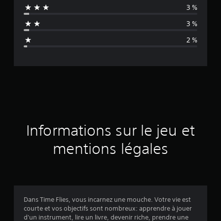
3 %
n
3 %
n
2 %
e
d
e
s
a
Informations sur le jeu et
v
mentions légales
i
s
Dans Time Flies, vous incarnez une mouche. Votre vie est
courte et vos objectifs sont nombreux: apprendre à jouer
:
d'un instrument, lire un livre, devenir riche, prendre une