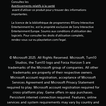
Consultez les 
t
r
Avertissements relatifs à la santé
d
l
 avant d'utiliser ce produit pour y trouver des informations 
e
e
importantes.
s
s
i
t
La licence de la bibliothèque de programmes ©Sony Interactive 
n
o
Entertainment Inc. est la propriété exclusive de Sony Interactive 
f
u
Entertainment Europe. Soumis aux conditions d’utilisation des 
o
c
logiciels. Pour consulter les droits d’utilisation complets, 
r
h
rendez-vous sur eu.playstation.com/legal.
m
e
a
s
t
e
i
n
© Microsoft 2025. All Rights Reserved. Microsoft, Turn10
o
f
n
Studios, the Turn10 logo and Forza Horizon 5 are
o
s
trademarks of the Microsoft group of companies. All other
n
v
c
trademarks are property of their respective owners.
i
é
Microsoft account registration, acceptance of Microsoft
s
e
Services Agreement and Microsoft Privacy Statement
u
s
required to play. Microsoft account registration required for
e
.
l
cross-platform play. Game offers in-app purchases.
l
Persistent internet connection required. Features, online
e
services and system requirements may vary by country and
s