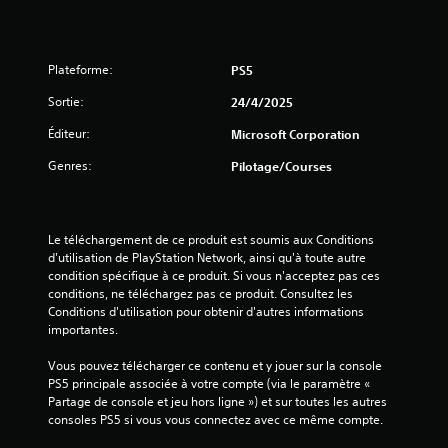
n
e
i
e
s
f
m
s
o
e
Plateforme:
PS5
u
n
)
r
Sortie:
24/4/2025
u
n
s
i
Éditeur:
Microsoft Corporation
s
t
a
Genres:
Pilotage/Courses
p
n
a
s
s
a
n
v
Le téléchargement de ce produit est soumis aux Conditions 
é
o
d'utilisation de PlayStation Network, ainsi qu'à toute autre 
c
i
condition spécifique à ce produit. Si vous n'acceptez pas ces 
e
r
conditions, ne téléchargez pas ce produit. Consultez les 
s
à
Conditions d'utilisation pour obtenir d'autres informations 
s
m
importantes.
a
a
i
i
Vous pouvez télécharger ce contenu et y jouer sur la console 
r
n
PS5 principale associée à votre compte (via le paramètre « 
e
t
Partage de console et jeu hors ligne ») et sur toutes les autres 
m
e
consoles PS5 si vous vous connectez avec ce même compte.
e
n
n
i