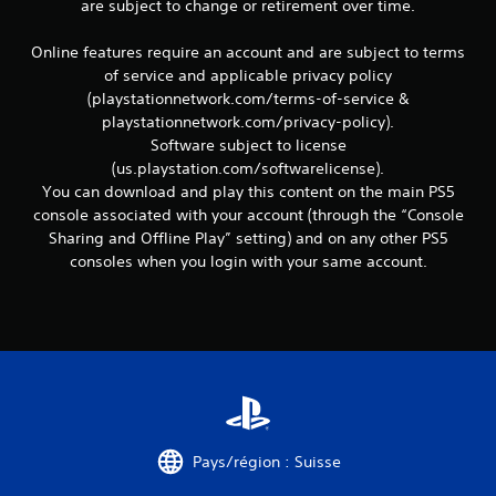
are subject to change or retirement over time.
e
t
Online features require an account and are subject to terms
t
e
of service and applicable privacy policy
x
(playstationnetwork.com/terms-of-service &
t
playstationnetwork.com/privacy-policy).
u
Software subject to license
e
(us.playstation.com/softwarelicense).
l
You can download and play this content on the main PS5
l
e
console associated with your account (through the “Console
s
Sharing and Offline Play” setting) and on any other PS5
s
consoles when you login with your same account.
u
r
l
e
g
a
m
e
p
l
Pays/région : Suisse
a
y