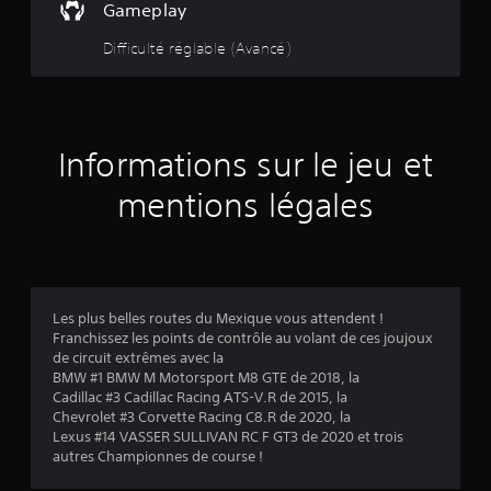
e
Gameplay
i
j
g
s
e
u
l
o
a
e
e
Difficulté réglable (Avancé)
e
u
m
r
s
t
m
e
e
d
à
e
r
p
a
s
c
n
a
l
n
o
t
u
a
s
m
u
.
j
Informations sur le jeu et
y
l
m
e
.
e
e
r
u
mentions légales
j
n
e
e
c
5
t
u
e
n
.
r
(
a
à
v
j
6
i
Les plus belles routes du Mexique vous attendent !
o
g
Franchissez les points de contrôle au volant de ces joujoux
u
6
u
de circuit extrêmes avec la
e
e
BMW #1 BMW M Motorsport M8 GTE de 2018, la
r
r
Cadillac #3 Cadillac Racing ATS-V.R de 2015, la
,
d
Chevrolet #3 Corvette Racing C8.R de 2020, la
m
a
a
Lexus #14 VASSER SULLIVAN RC F GT3 de 2020 et trois
a
n
autres Championnes de course !
i
s
v
s
l