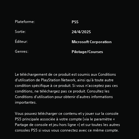
n
e
v
e
s
f
m
i
o
e
Plateforme:
PS5
u
n
s
r
Sortie:
24/4/2025
u
n
s
)
i
Éditeur:
Microsoft Corporation
s
t
a
Genres:
Pilotage/Courses
p
n
a
s
s
a
n
v
Le téléchargement de ce produit est soumis aux Conditions 
é
o
d'utilisation de PlayStation Network, ainsi qu'à toute autre 
c
i
condition spécifique à ce produit. Si vous n'acceptez pas ces 
e
r
conditions, ne téléchargez pas ce produit. Consultez les 
s
à
Conditions d'utilisation pour obtenir d'autres informations 
s
m
importantes.
a
a
i
i
Vous pouvez télécharger ce contenu et y jouer sur la console 
r
n
PS5 principale associée à votre compte (via le paramètre « 
e
t
Partage de console et jeu hors ligne ») et sur toutes les autres 
m
e
consoles PS5 si vous vous connectez avec ce même compte.
e
n
n
i