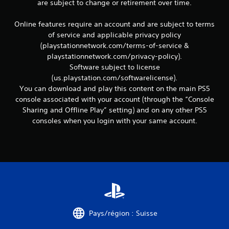
are subject to change or retirement over time.
e
t
Online features require an account and are subject to terms
t
e
of service and applicable privacy policy
x
(playstationnetwork.com/terms-of-service &
t
playstationnetwork.com/privacy-policy).
u
Software subject to license
e
(us.playstation.com/softwarelicense).
l
You can download and play this content on the main PS5
l
e
console associated with your account (through the “Console
s
Sharing and Offline Play” setting) and on any other PS5
s
consoles when you login with your same account.
u
r
l
e
g
a
m
e
p
l
Pays/région : Suisse
a
y