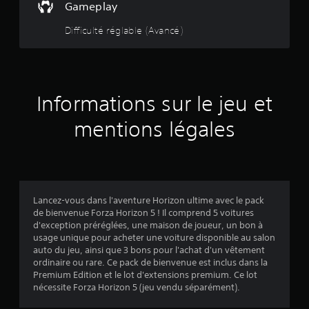
e
Gameplay
i
j
g
s
e
u
l
o
a
e
e
Difficulté réglable (Avancé)
e
u
m
r
s
t
m
e
e
d
à
e
r
p
a
s
c
n
a
l
n
o
t
u
a
s
m
u
.
j
Informations sur le jeu et
y
l
m
e
.
e
e
r
u
mentions légales
j
n
e
e
c
5
t
u
e
n
.
r
(
a
à
v
j
6
i
Lancez-vous dans l'aventure Horizon ultime avec le pack
o
g
de bienvenue Forza Horizon 5 ! Il comprend 5 voitures
u
2
u
d'exception préréglées, une maison de joueur, un bon à
e
e
usage unique pour acheter une voiture disponible au salon
r
6
r
auto du jeu, ainsi que 3 bons pour l'achat d'un vêtement
,
d
ordinaire ou rare. Ce pack de bienvenue est inclus dans la
m
a
Premium Edition et le lot d'extensions premium. Ce lot
a
n
nécessite Forza Horizon 5 (jeu vendu séparément).
i
s
a
s
l