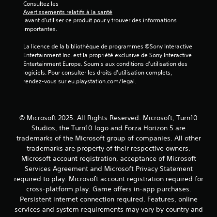
Consultez les 
t
r
Avertissements relatifs à la santé
d
l
 avant d'utiliser ce produit pour y trouver des informations 
e
e
importantes.
s
s
i
t
La licence de la bibliothèque de programmes ©Sony Interactive 
n
o
Entertainment Inc. est la propriété exclusive de Sony Interactive 
f
u
Entertainment Europe. Soumis aux conditions d’utilisation des 
o
c
logiciels. Pour consulter les droits d’utilisation complets, 
r
h
rendez-vous sur eu.playstation.com/legal.
m
e
a
s
t
e
i
n
© Microsoft 2025. All Rights Reserved. Microsoft, Turn10
o
f
n
Studios, the Turn10 logo and Forza Horizon 5 are
o
s
trademarks of the Microsoft group of companies. All other
n
v
c
trademarks are property of their respective owners.
i
é
Microsoft account registration, acceptance of Microsoft
s
e
Services Agreement and Microsoft Privacy Statement
u
s
required to play. Microsoft account registration required for
e
.
l
cross-platform play. Game offers in-app purchases.
l
Persistent internet connection required. Features, online
e
services and system requirements may vary by country and
s