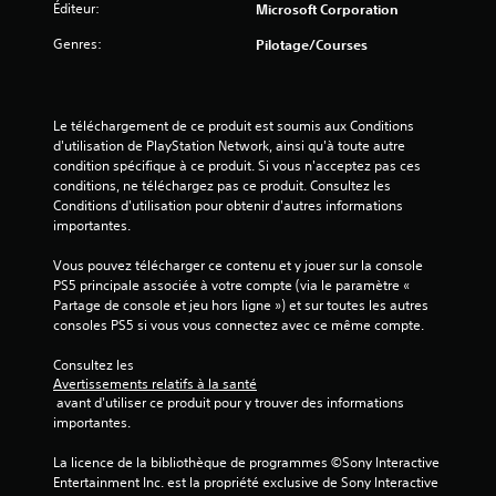
n
Éditeur:
Microsoft Corporation
e
i
e
s
Genres:
Pilotage/Courses
f
m
s
o
e
u
n
)
r
u
Le téléchargement de ce produit est soumis aux Conditions 
n
s
d'utilisation de PlayStation Network, ainsi qu'à toute autre 
i
s
condition spécifique à ce produit. Si vous n'acceptez pas ces 
t
a
conditions, ne téléchargez pas ce produit. Consultez les 
p
n
Conditions d'utilisation pour obtenir d'autres informations 
a
s
importantes.
s
a
n
v
Vous pouvez télécharger ce contenu et y jouer sur la console 
é
o
PS5 principale associée à votre compte (via le paramètre « 
c
i
Partage de console et jeu hors ligne ») et sur toutes les autres 
e
r
consoles PS5 si vous vous connectez avec ce même compte.
s
à
s
m
Consultez les 
a
a
Avertissements relatifs à la santé
i
i
 avant d'utiliser ce produit pour y trouver des informations 
r
n
importantes.
e
t
m
e
La licence de la bibliothèque de programmes ©Sony Interactive 
e
n
Entertainment Inc. est la propriété exclusive de Sony Interactive 
n
i