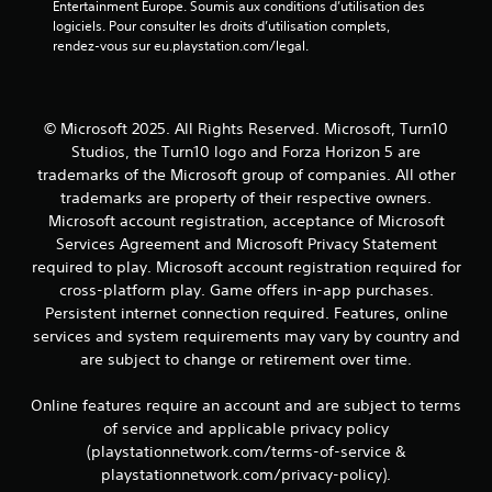
Entertainment Europe. Soumis aux conditions d’utilisation des 
t
r
logiciels. Pour consulter les droits d’utilisation complets, 
d
l
rendez-vous sur eu.playstation.com/legal.
e
e
s
s
i
t
n
o
© Microsoft 2025. All Rights Reserved. Microsoft, Turn10
f
u
o
Studios, the Turn10 logo and Forza Horizon 5 are
c
r
trademarks of the Microsoft group of companies. All other
h
m
e
trademarks are property of their respective owners.
a
s
Microsoft account registration, acceptance of Microsoft
t
e
Services Agreement and Microsoft Privacy Statement
i
n
required to play. Microsoft account registration required for
o
f
n
cross-platform play. Game offers in-app purchases.
o
s
Persistent internet connection required. Features, online
n
v
c
services and system requirements may vary by country and
i
é
are subject to change or retirement over time.
s
e
u
s
Online features require an account and are subject to terms
e
.
l
of service and applicable privacy policy
l
(playstationnetwork.com/terms-of-service &
e
playstationnetwork.com/privacy-policy).
s