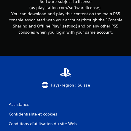
Software subject to license
e
(us.playstation.com/softwarelicense).
t
You can download and play this content on the main PS5
t
e
console associated with your account (through the “Console
x
Sharing and Offline Play” setting) and on any other PS5
t
consoles when you login with your same account.
u
e
l
l
e
s
s
u
r
l
Pays/région : Suisse
e
g
a
m
Assistance
e
p
Confidentialité et cookies
l
Conditions d'utilisation du site Web
a
y