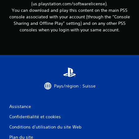
e
(us.playstation.com/softwarelicense).
t
You can download and play this content on the main PS5
t
console associated with your account (through the “Console
e
Sharing and Offline Play” setting) and on any other PS5
x
consoles when you login with your same account.
t
u
e
l
l
e
s
s
u
r
Pays/région : Suisse
l
e
g
a
Assistance
m
e
Confidentialité et cookies
p
l
Conditions d'utilisation du site Web
a
Plan du site
y