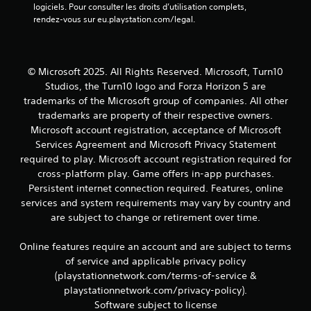
t
logiciels. Pour consulter les droits d’utilisation complets, 
r
d
rendez-vous sur eu.playstation.com/legal.
l
e
e
s
s
i
t
n
© Microsoft 2025. All Rights Reserved. Microsoft, Turn10
o
f
Studios, the Turn10 logo and Forza Horizon 5 are
u
o
c
trademarks of the Microsoft group of companies. All other
r
h
trademarks are property of their respective owners.
m
e
Microsoft account registration, acceptance of Microsoft
a
s
t
Services Agreement and Microsoft Privacy Statement
e
i
required to play. Microsoft account registration required for
n
o
cross-platform play. Game offers in-app purchases.
f
n
o
Persistent internet connection required. Features, online
s
n
services and system requirements may vary by country and
v
c
are subject to change or retirement over time.
i
é
s
e
u
Online features require an account and are subject to terms
s
e
of service and applicable privacy policy
.
l
(playstationnetwork.com/terms-of-service &
l
playstationnetwork.com/privacy-policy).
e
Software subject to license
s