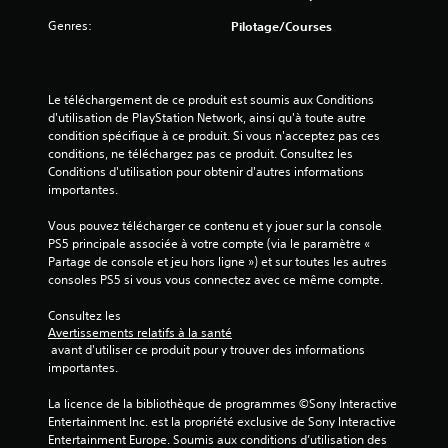
)
n
e
e
Genres:
Pilotage/Courses
s
f
m
o
e
u
n
r
Le téléchargement de ce produit est soumis aux Conditions 
u
n
d'utilisation de PlayStation Network, ainsi qu'à toute autre 
s
i
condition spécifique à ce produit. Si vous n'acceptez pas ces 
s
t
conditions, ne téléchargez pas ce produit. Consultez les 
a
p
Conditions d'utilisation pour obtenir d'autres informations 
n
a
importantes.
s
s
a
n
Vous pouvez télécharger ce contenu et y jouer sur la console 
v
é
PS5 principale associée à votre compte (via le paramètre « 
o
c
Partage de console et jeu hors ligne ») et sur toutes les autres 
i
e
consoles PS5 si vous vous connectez avec ce même compte.
r
s
à
s
Consultez les 
m
a
Avertissements relatifs à la santé
a
i
 avant d'utiliser ce produit pour y trouver des informations 
i
r
importantes.
n
e
t
m
La licence de la bibliothèque de programmes ©Sony Interactive 
e
e
Entertainment Inc. est la propriété exclusive de Sony Interactive 
n
n
Entertainment Europe. Soumis aux conditions d’utilisation des 
i