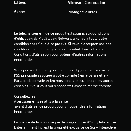
n
Éditeur:
Microsoft Corporation
e
v
e
s
Genres:
Pilotage/Courses
f
m
i
o
e
u
n
s
r
u
Le téléchargement de ce produit est soumis aux Conditions 
n
s
)
d'utilisation de PlayStation Network, ainsi qu'à toute autre 
i
s
condition spécifique à ce produit. Si vous n'acceptez pas ces 
t
a
conditions, ne téléchargez pas ce produit. Consultez les 
p
n
Conditions d'utilisation pour obtenir d'autres informations 
a
s
importantes.
s
a
n
v
Vous pouvez télécharger ce contenu et y jouer sur la console 
é
o
PS5 principale associée à votre compte (via le paramètre « 
c
i
Partage de console et jeu hors ligne ») et sur toutes les autres 
e
r
consoles PS5 si vous vous connectez avec ce même compte.
s
à
s
m
Consultez les 
a
a
Avertissements relatifs à la santé
i
i
 avant d'utiliser ce produit pour y trouver des informations 
r
n
importantes.
e
t
m
e
La licence de la bibliothèque de programmes ©Sony Interactive 
e
n
Entertainment Inc. est la propriété exclusive de Sony Interactive 
n
i