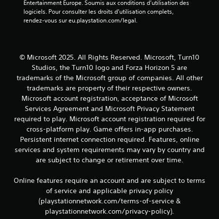
Entertainment Europe. Soumis aux conditions d’utilisation des 
t
r
logiciels. Pour consulter les droits d’utilisation complets, 
d
l
rendez-vous sur eu.playstation.com/legal.
e
e
s
s
i
t
n
o
© Microsoft 2025. All Rights Reserved. Microsoft, Turn10
f
u
o
Studios, the Turn10 logo and Forza Horizon 5 are
c
r
trademarks of the Microsoft group of companies. All other
h
m
e
trademarks are property of their respective owners.
a
s
Microsoft account registration, acceptance of Microsoft
t
e
Services Agreement and Microsoft Privacy Statement
i
n
required to play. Microsoft account registration required for
o
f
n
cross-platform play. Game offers in-app purchases.
o
s
Persistent internet connection required. Features, online
n
v
c
services and system requirements may vary by country and
i
é
are subject to change or retirement over time.
s
e
u
s
Online features require an account and are subject to terms
e
.
l
of service and applicable privacy policy
l
(playstationnetwork.com/terms-of-service &
e
playstationnetwork.com/privacy-policy).
s