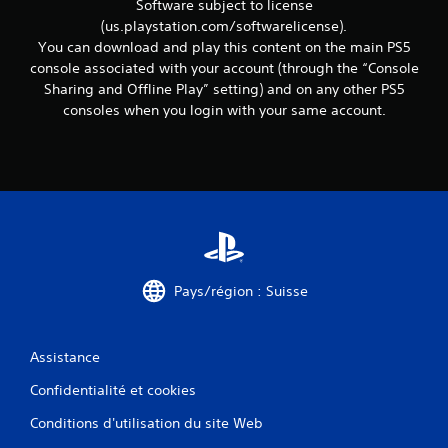
Software subject to license
e
(us.playstation.com/softwarelicense).
t
You can download and play this content on the main PS5
t
e
console associated with your account (through the “Console
x
Sharing and Offline Play” setting) and on any other PS5
t
consoles when you login with your same account.
u
e
l
l
e
s
s
u
r
l
Pays/région : Suisse
e
g
a
m
Assistance
e
p
Confidentialité et cookies
l
Conditions d'utilisation du site Web
a
y