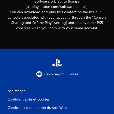
Software subject to license
e
(us.playstation.com/softwarelicense).
t
You can download and play this content on the main PS5
t
e
console associated with your account (through the “Console
x
Sharing and Offline Play” setting) and on any other PS5
t
consoles when you login with your same account.
u
e
l
l
e
s
s
u
r
l
Pays/région : Suisse
e
g
a
m
Assistance
e
p
Confidentialité et cookies
l
Conditions d'utilisation du site Web
a
y