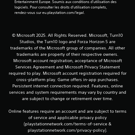
Entertainment Europe. Soumis aux conditions d’utilisation des 
t
r
logiciels. Pour consulter les droits d’utilisation complets, 
d
l
rendez-vous sur eu.playstation.com/legal.
e
e
s
s
i
t
n
o
© Microsoft 2025. All Rights Reserved. Microsoft, Turn10
f
u
o
Studios, the Turn10 logo and Forza Horizon 5 are
c
r
trademarks of the Microsoft group of companies. All other
h
m
e
trademarks are property of their respective owners.
a
s
Microsoft account registration, acceptance of Microsoft
t
e
Services Agreement and Microsoft Privacy Statement
i
n
required to play. Microsoft account registration required for
o
f
n
cross-platform play. Game offers in-app purchases.
o
s
Persistent internet connection required. Features, online
n
v
c
services and system requirements may vary by country and
i
é
are subject to change or retirement over time.
s
e
u
s
Online features require an account and are subject to terms
e
.
l
of service and applicable privacy policy
l
(playstationnetwork.com/terms-of-service &
e
playstationnetwork.com/privacy-policy).
s