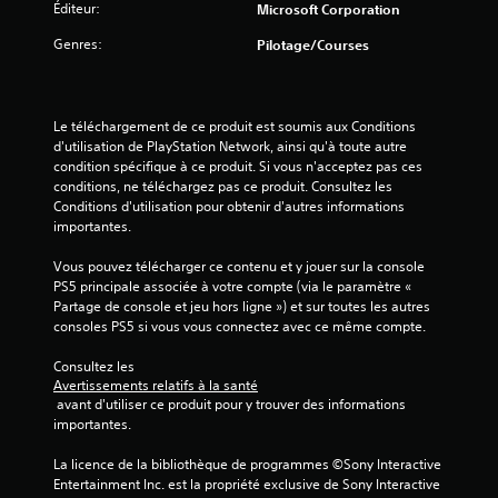
n
Éditeur:
Microsoft Corporation
e
i
e
s
Genres:
Pilotage/Courses
f
m
s
o
e
u
n
)
r
u
Le téléchargement de ce produit est soumis aux Conditions 
n
s
d'utilisation de PlayStation Network, ainsi qu'à toute autre 
i
s
condition spécifique à ce produit. Si vous n'acceptez pas ces 
t
a
conditions, ne téléchargez pas ce produit. Consultez les 
p
n
Conditions d'utilisation pour obtenir d'autres informations 
a
s
importantes.
s
a
n
v
Vous pouvez télécharger ce contenu et y jouer sur la console 
é
o
PS5 principale associée à votre compte (via le paramètre « 
c
i
Partage de console et jeu hors ligne ») et sur toutes les autres 
e
r
consoles PS5 si vous vous connectez avec ce même compte.
s
à
s
m
Consultez les 
a
a
Avertissements relatifs à la santé
i
i
 avant d'utiliser ce produit pour y trouver des informations 
r
n
importantes.
e
t
m
e
La licence de la bibliothèque de programmes ©Sony Interactive 
e
n
Entertainment Inc. est la propriété exclusive de Sony Interactive 
n
i