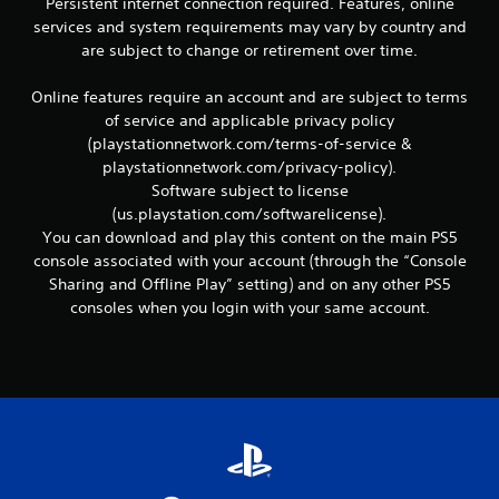
Persistent internet connection required. Features, online
e
services and system requirements may vary by country and
t
are subject to change or retirement over time.
t
e
x
Online features require an account and are subject to terms
t
of service and applicable privacy policy
u
(playstationnetwork.com/terms-of-service &
e
playstationnetwork.com/privacy-policy).
l
Software subject to license
l
e
(us.playstation.com/softwarelicense).
s
You can download and play this content on the main PS5
s
console associated with your account (through the “Console
u
Sharing and Offline Play” setting) and on any other PS5
r
consoles when you login with your same account.
l
e
g
a
m
e
p
l
a
y