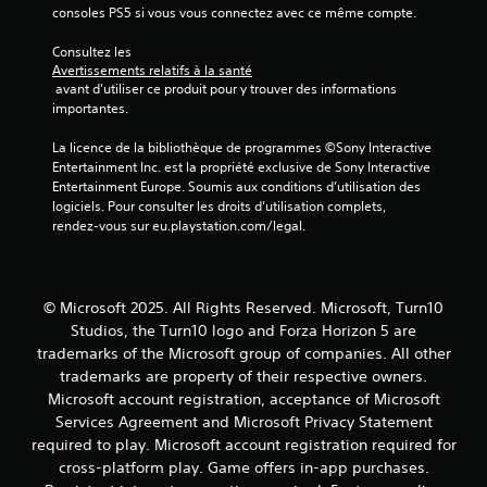
t
consoles PS5 si vous vous connectez avec ce même compte.
r
d
l
e
Consultez les 
e
s
Avertissements relatifs à la santé
s
i
 avant d'utiliser ce produit pour y trouver des informations 
t
n
importantes.
o
f
u
o
La licence de la bibliothèque de programmes ©Sony Interactive 
c
r
Entertainment Inc. est la propriété exclusive de Sony Interactive 
h
m
Entertainment Europe. Soumis aux conditions d’utilisation des 
e
a
logiciels. Pour consulter les droits d’utilisation complets, 
s
t
rendez-vous sur eu.playstation.com/legal.
e
i
n
o
f
n
o
s
© Microsoft 2025. All Rights Reserved. Microsoft, Turn10
n
v
Studios, the Turn10 logo and Forza Horizon 5 are
c
i
é
trademarks of the Microsoft group of companies. All other
s
e
trademarks are property of their respective owners.
u
s
Microsoft account registration, acceptance of Microsoft
e
.
l
Services Agreement and Microsoft Privacy Statement
l
required to play. Microsoft account registration required for
e
cross-platform play. Game offers in-app purchases.
s