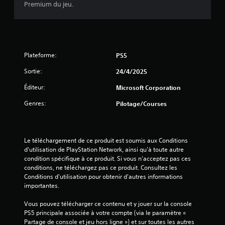
s
n
Premium du jeu.
e
e
s
)
f
m
o
e
u
n
r
u
Plateforme:
PS5
n
s
i
s
Sortie:
24/4/2025
t
a
p
Éditeur:
Microsoft Corporation
n
a
s
s
Genres:
Pilotage/Courses
a
n
v
é
o
c
i
e
Le téléchargement de ce produit est soumis aux Conditions 
r
s
d'utilisation de PlayStation Network, ainsi qu'à toute autre 
à
s
condition spécifique à ce produit. Si vous n'acceptez pas ces 
m
a
conditions, ne téléchargez pas ce produit. Consultez les 
a
i
Conditions d'utilisation pour obtenir d'autres informations 
i
r
importantes.
n
e
t
m
Vous pouvez télécharger ce contenu et y jouer sur la console 
e
e
PS5 principale associée à votre compte (via le paramètre « 
n
n
Partage de console et jeu hors ligne ») et sur toutes les autres 
i