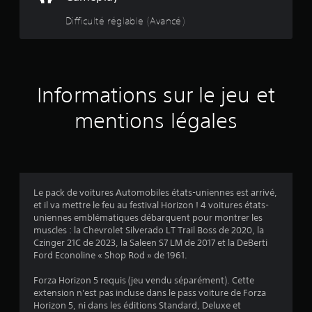
e
s
i
j
g
s
u
Difficulté réglable (Avancé)
l
o
a
e
e
s
e
u
m
r
t
m
e
e
d
à
u
e
r
p
a
c
n
a
l
n
o
r
t
u
a
s
Informations sur le jeu et
m
.
j
y
l
m
5
e
.
e
mentions légales
e
u
j
n
(
e
e
c
t
u
e
7
n
.
r
a
à
v
6
j
Le pack de voitures Automobiles états-uniennes est arrivé,
i
o
et il va mettre le feu au festival Horizon ! 4 voitures états-
g
u
uniennes emblématiques débarquent pour montrer les
u
e
muscles : la Chevrolet Silverado LT Trail Boss de 2020, la
e
a
r
Czinger 21C de 2023, la Saleen S7 LM de 2017 et la DeBerti
r
,
Ford Econoline « Shop Rod » de 1961.
d
v
m
a
a
Forza Horizon 5 requis (jeu vendu séparément). Cette
n
i
i
extension n'est pas incluse dans le pass voiture de Forza
s
s
Horizon 5, ni dans les éditions Standard, Deluxe et
l