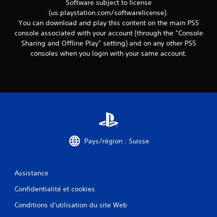
Software subject to license
e
(us.playstation.com/softwarelicense).
t
You can download and play this content on the main PS5
t
e
console associated with your account (through the “Console
x
Sharing and Offline Play” setting) and on any other PS5
t
consoles when you login with your same account.
u
e
l
l
e
s
s
u
r
l
Pays/région : Suisse
e
g
a
m
Assistance
e
p
Confidentialité et cookies
l
Conditions d'utilisation du site Web
a
y