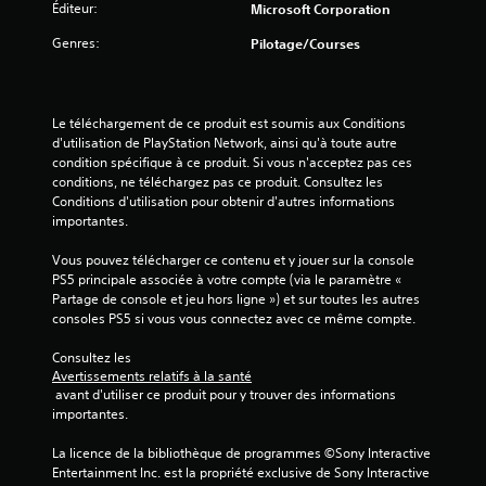
n
Éditeur:
Microsoft Corporation
e
v
e
s
Genres:
Pilotage/Courses
f
m
i
o
e
u
n
s
r
u
Le téléchargement de ce produit est soumis aux Conditions 
n
s
)
d'utilisation de PlayStation Network, ainsi qu'à toute autre 
i
s
condition spécifique à ce produit. Si vous n'acceptez pas ces 
t
a
conditions, ne téléchargez pas ce produit. Consultez les 
p
n
Conditions d'utilisation pour obtenir d'autres informations 
a
s
importantes.
s
a
n
v
Vous pouvez télécharger ce contenu et y jouer sur la console 
é
o
PS5 principale associée à votre compte (via le paramètre « 
c
i
Partage de console et jeu hors ligne ») et sur toutes les autres 
e
r
consoles PS5 si vous vous connectez avec ce même compte.
s
à
s
m
Consultez les 
a
a
Avertissements relatifs à la santé
i
i
 avant d'utiliser ce produit pour y trouver des informations 
r
n
importantes.
e
t
m
e
La licence de la bibliothèque de programmes ©Sony Interactive 
e
n
Entertainment Inc. est la propriété exclusive de Sony Interactive 
n
i