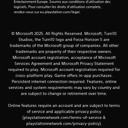
Entertainment Europe. Soumis aux conditions d’utilisation des 
t
r
logiciels. Pour consulter les droits d’utilisation complets, 
d
l
rendez-vous sur eu.playstation.com/legal.
e
e
s
s
i
t
n
o
© Microsoft 2025. All Rights Reserved. Microsoft, Turn10
f
u
o
Studios, the Turn10 logo and Forza Horizon 5 are
c
r
trademarks of the Microsoft group of companies. All other
h
m
e
trademarks are property of their respective owners.
a
s
Microsoft account registration, acceptance of Microsoft
t
e
Services Agreement and Microsoft Privacy Statement
i
n
required to play. Microsoft account registration required for
o
f
n
cross-platform play. Game offers in-app purchases.
o
s
Persistent internet connection required. Features, online
n
v
c
services and system requirements may vary by country and
i
é
are subject to change or retirement over time.
s
e
u
s
Online features require an account and are subject to terms
e
.
l
of service and applicable privacy policy
l
(playstationnetwork.com/terms-of-service &
e
playstationnetwork.com/privacy-policy).
s