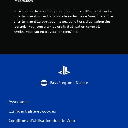
importantes.
c
o
u
h
u
s
La licence de la bibliothèque de programmes ©Sony Interactive 
e
s
p
Entertainment Inc. est la propriété exclusive de Sony Interactive 
n
s
o
Entertainment Europe. Soumis aux conditions d’utilisation des 
t
o
u
logiciels. Pour consulter les droits d’utilisation complets, 
p
n
v
rendez-vous sur eu.playstation.com/legal.
l
t
e
u
p
z
s
r
c
n
o
o
e
p
n
t
o
s
t
s
u
e
é
l
m
e
t
e
s
e
Pays/région : Suisse
n
.
r
t
l
d
e
I
e
Assistance
t
n
l
u
v
Confidentialité et cookies
'
t
e
e
o
Conditions d'utilisation du site Web
n
r
r
v