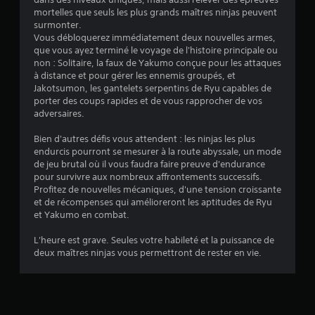
r
a
e
e
mortelles que seuls les plus grands maîtres ninjas peuvent
l
s
s
a
surmonter.
e
,
i
u
Vous débloquerez immédiatement deux nouvelles armes,
s
e
d
q
que vous ayez terminé le voyage de l'histoire principale ou
c
n
i
u
non : Solitaire, la faux de Yakumo conçue pour les attaques
o
n
o
à distance et pour gérer les ennemis groupés, et
e
m
e
d
Jakotsumon, les gantelets serpentins de Ryu capables de
)
m
m
e
porter des coups rapides et de vous rapprocher de vos
a
i
D
m
adversaires.
n
s
e
a
d
,
s
n
Bien d'autres défis vous attendent : les ninjas les plus
e
o
o
i
endurcis pourront se mesurer à la route abyssale, un mode
s
b
p
è
de jeu brutal où il vous faudra faire preuve d'endurance
d
j
t
r
pour survivre aux nombreux affrontements successifs.
u
e
i
e
Profitez de nouvelles mécaniques, d'une tension croissante
j
t
o
à
et de récompenses qui amélioreront les aptitudes de Ryu
e
s
n
e
et Yakumo en combat.
u
i
s
n
à
n
p
t
L'heure est grave. Seules votre habileté et la puissance de
t
t
e
e
deux maîtres ninjas vous permettront de rester en vie.
o
e
r
n
u
r
m
d
t
a
e
r
m
c
t
e
o
t
t
l