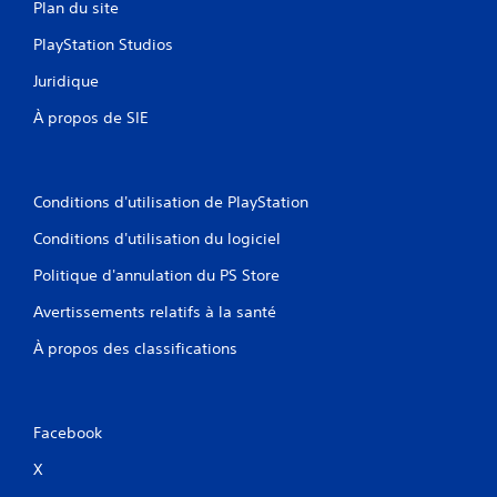
s
i
Plan du site
i
e
i
r
l
PlayStation Studios
o
o
d
n
n
Juridique
u
r
n
g
é
e
À propos de SIE
a
g
m
m
l
e
e
n
a
p
t
b
l
Conditions d'utilisation de PlayStation
q
a
l
u
Conditions d'utilisation du logiciel
y
e
i
à
d
Politique d'annulation du PS Store
l
t
e
e
o
s
Avertissements relatifs à la santé
s
u
j
e
t
À propos des classifications
o
n
m
t
y
o
o
s
m
u
e
t
Facebook
r
n
i
e
t
c
X
.
.
k