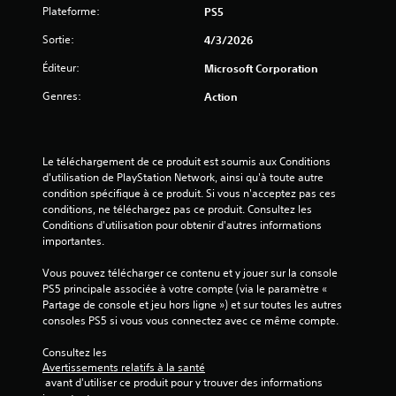
m
i
a
Plateforme:
PS5
e
e
f
n
s
n
Sortie:
4/3/2026
s
t
o
t
e
d
n
Éditeur:
.
Microsoft Corporation
t
e
t
a
r
o
Genres:
Action
u
é
u
R
t
g
t
a
r
l
a
p
e
e
u
Le téléchargement de ce produit est soumis aux Conditions 
p
s
r
t
d'utilisation de PlayStation Network, ainsi qu'à toute autre 
e
é
l
o
condition spécifique à ce produit. Si vous n'acceptez pas ces 
l
l
a
u
conditions, ne téléchargez pas ce produit. Consultez les 
s
é
s
r
Conditions d'utilisation pour obtenir d'autres informations 
m
e
t
d
importantes.
e
n
u
e
n
s
v
t
Vous pouvez télécharger ce contenu et y jouer sur la console 
t
i
o
o
PS5 principale associée à votre compte (via le paramètre « 
s
b
u
r
Partage de console et jeu hors ligne ») et sur toutes les autres 
s
i
s
consoles PS5 si vous vous connectez avec ce même compte.
i
e
l
.
e
d
i
Consultez les 
l
é
t
Avertissements relatifs à la santé
t
é
V
 avant d'utiliser ce produit pour y trouver des informations 
a
v
o