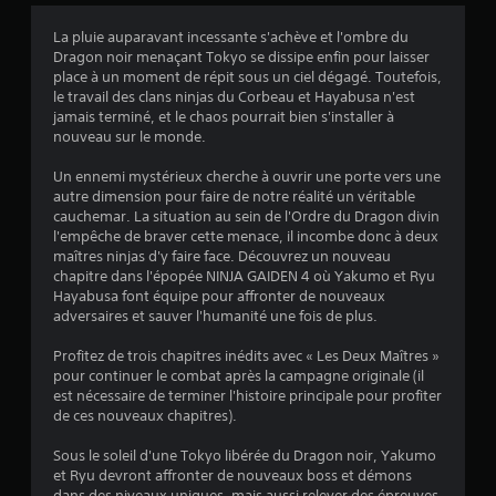
m
u
i
t
r
m
s
La pluie auparavant incessante s'achève et l'ombre du
r
é
a
p
s
Dragon noir menaçant Tokyo se dissipe enfin pour laisser
a
g
n
o
place à un moment de répit sous un ciel dégagé. Toutefois,
s
l
d
u
)
le travail des clans ninjas du Corbeau et Hayabusa n'est
t
a
e
v
jamais terminé, et le chaos pourrait bien s'installer à
e
b
e
s
nouveau sur le monde.
é
l
z
V
p
l
e
Un ennemi mystérieux cherche à ouvrir une porte vers une
o
a
e
d
autre dimension pour faire de notre réalité un véritable
u
r
cauchemar. La situation au sein de l'Ordre du Dragon divin
v
e
s
a
l'empêche de braver cette menace, il incombe donc à deux
é
s
p
m
maîtres ninjas d'y faire face. Découvrez un nouveau
o
j
L
é
chapitre dans l'épopée NINJA GAIDEN 4 où Yakumo et Ryu
u
o
e
t
Hayabusa font équipe pour affronter de nouveaux
v
y
s
r
adversaires et sauver l'humanité une fois de plus.
e
p
s
e
z
e
t
r
Profitez de trois chapitres inédits avec « Les Deux Maîtres »
v
r
l
i
pour continuer le combat après la campagne originale (il
é
s
a
c
est nécessaire de terminer l'histoire principale pour profiter
r
o
s
de ces nouveaux chapitres).
k
i
n
o
s
f
n
r
Sous le soleil d'une Tokyo libérée du Dragon noir, Yakumo
i
(
a
t
et Ryu devront affronter de nouveaux boss et démons
e
B
g
i
dans des niveaux uniques, mais aussi relever des épreuves