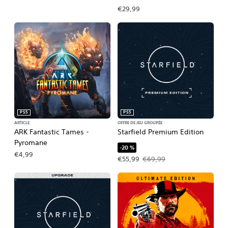
€29,99
PS5
PS5
ARTICLE
OFFRE DE JEU GROUPÉE
ARK Fantastic Tames -
Starfield Premium Edition
Pyromane
-20 %
€4,99
Prix de l'offre : €55,99 Prix initial : 
€55,99
€69,99