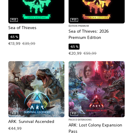
PS5
PS5
ÉDITION PREMIUM
Sea of Thieves
Sea of Thieves: 2026
-65 %
Premium Edition
Prix de l'offre : €13,99 Prix initial : €39,99
€13,99
€39,99
-65 %
Prix de l'offre : €20,99 Prix initial : 
€20,99
€59,99
PS5
PS5
PACK D'EXTENSIONS
ARK: Survival Ascended
ARK: Lost Colony Expansion
€44,99
Pass