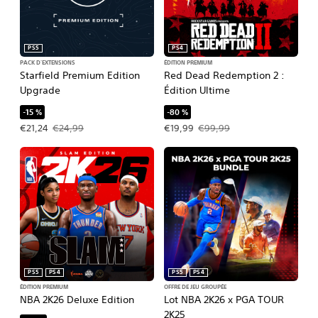
PS5
PS4
PACK D'EXTENSIONS
ÉDITION PREMIUM
Starfield Premium Edition
Red Dead Redemption 2 :
Upgrade
Édition Ultime
-15 %
-80 %
Prix de l'offre : €21,24 Prix initial : €24,99
Prix de l'offre : €19,99 Prix initial : 
€21,24
€24,99
€19,99
€99,99
PS5
PS4
PS5
PS4
ÉDITION PREMIUM
OFFRE DE JEU GROUPÉE
NBA 2K26 Deluxe Edition
Lot NBA 2K26 x PGA TOUR
2K25