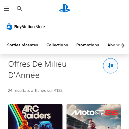
R
e
c
h
e
r
c
h
e
r
Sorties récentes
Collections
Promotions
Abonneme
Offres De Milieu
D'Année
24 résultats affichés sur 4133.