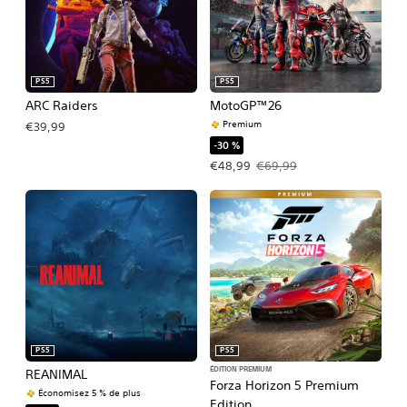
PS5
PS5
ARC Raiders
MotoGP™26
Premium
€39,99
-30 %
Prix de l'offre : €48,99 Prix initial : 
€48,99
€69,99
PS5
PS5
ÉDITION PREMIUM
REANIMAL
Forza Horizon 5 Premium
Économisez 5 % de plus
Edition