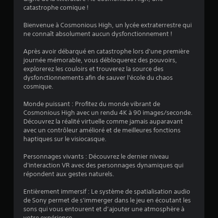
2
t
i
catastrophe comique !
l
d
n
e
2
a
f
Bienvenue à Cosmonious High, un lycée extraterrestre qui
s
n
o
ne connaît absolument aucun dysfonctionnement !
d
1
s
r
i
l
m
Après avoir débarqué en catastrophe lors d'une première
f
e
a
journée mémorable, vous débloquerez des pouvoirs,
f
s
t
explorerez les couloirs et trouverez la source des
é
l
a
i
dysfonctionnements afin de sauver l'école du chaos
r
é
o
cosmique.
e
g
v
n
n
e
s
Monde puissant : Profitez du monde vibrant de
c
n
i
v
Cosmonious High avec un rendu 4K à 90 images/seconde.
i
d
i
Découvrez la réalité virtuelle comme jamais auparavant
e
e
s
avec un contrôleur amélioré et de meilleures fonctions
s
r
s
u
haptiques sur le visiocasque.
p
d
e
)
l
u
l
Personnages vivants : Découvrez le dernier niveau
u
r
l
d'interaction VR avec des personnages dynamiques qui
s
a
e
répondent aux gestes naturels.
f
n
s
a
t
s
Entièrement immersif : Le système de spatialisation audio
c
l
o
de Sony permet de s'immerger dans le jeu en écoutant les
i
e
n
sons qui vous entourent et d’ajouter une atmosphère à
l
g
t
votre expérience.