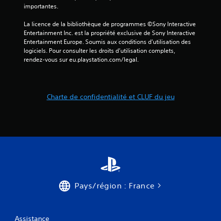
t
importantes.
e
e
n
s
La licence de la bibliothèque de programmes ©Sony Interactive 
n
.
Entertainment Inc. est la propriété exclusive de Sony Interactive 
e
Entertainment Europe. Soumis aux conditions d’utilisation des 
m
logiciels. Pour consulter les droits d’utilisation complets, 
i
rendez-vous sur eu.playstation.com/legal.
s
,
o
b
Charte de confidentialité et CLUF du jeu
j
e
t
s
i
n
t
e
r
a
Pays/région : France
c
t
i
f
Assistance