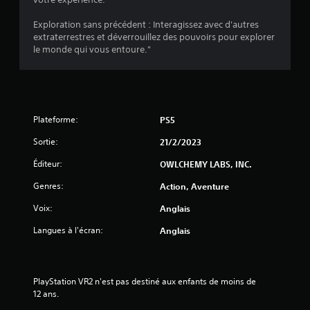
e
a
é
m
m
g
Exploration sans précédent : Interagissez avec d'autres
e
e
a
extraterrestres et déverrouillez des pouvoirs pour explorer
n
p
l
le monde qui vous entoure."
t
l
e
.
a
m
y
e
V
.
n
i
t
Plateforme:
PS5
s
f
o
u
Sortie:
21/2/2023
u
e
r
Éditeur:
OWLCHEMY LABS, INC.
l
n
s
Genres:
i
Action, Aventure
a
e
v
Voix:
Anglais
s
e
o
Langues à l'écran:
Anglais
c
r
c
a
l
o
e
n
PlayStation VR2 n'est pas destiné aux enfants de moins de 
m
t
12 ans.
e
r