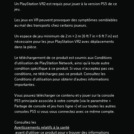
n
a
Un PlayStation VR2 est requis pour jouer à la version PS5 de ce 
t
s
jeu.
o
t
u
Les jeux en VR peuvent provoquer des symptômes semblables 
e
p
au mal des transports chez certains joueurs.
é
a
r
l
Un espace de jeu minimum de 2 m × 2 m (6 ft 7 in × 6 ft 7 in) est 
v
e
nécessaire pour les jeux PlayStation VR2 avec déplacements 
i
v
dans la pièce.
b
é
r
Le téléchargement de ce produit est soumis aux Conditions 
L
a
d'utilisation de PlayStation Network, ainsi qu'à toute autre 
e
t
condition spécifique à ce produit. Si vous n'acceptez pas ces 
s
i
conditions, ne téléchargez pas ce produit. Consultez les 
p
o
Conditions d'utilisation pour obtenir d'autres informations 
e
n
importantes.
r
s
s
d
Vous pouvez télécharger ce contenu et y jouer sur la console 
o
e
PS5 principale associée à votre compte (via le paramètre « 
n
s
Partage de console et jeu hors ligne ») et sur toutes les autres 
n
m
consoles PS5 si vous vous connectez avec ce même compte.
a
a
g
n
Consultez les 
e
e
Avertissements relatifs à la santé
s
t
 avant d'utiliser ce produit pour y trouver des informations 
,