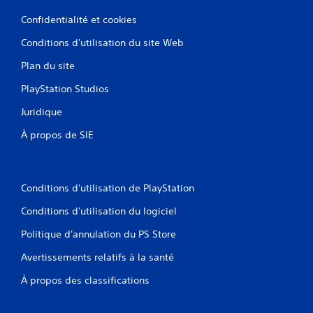
s
e
Confidentialité et cookies
t
a
Conditions d'utilisation du site Web
u
t
Plan du site
r
PlayStation Studios
e
s
Juridique
é
l
À propos de SIE
é
m
e
n
Conditions d'utilisation de PlayStation
t
s
Conditions d'utilisation du logiciel
s
e
Politique d'annulation du PS Store
d
é
Avertissements relatifs à la santé
t
a
À propos des classifications
c
h