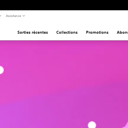
Assistance
Sorties récentes
Collections
Promotions
Abon