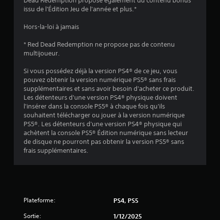
Dead Redemption propose également du contenu bonus
l
issu de l'Édition Jeu de l'année et plus.*
e
Hors-la-loi à jamais
s
* Red Dead Redemption ne propose pas de contenu
multijoueur.
s
Si vous possédez déjà la version PS4® de ce jeu, vous
u
pouvez obtenir la version numérique PS5® sans frais
supplémentaires et sans avoir besoin d'acheter ce produit.
r
Les détenteurs d'une version PS4® physique doivent
l'insérer dans la console PS5® à chaque fois qu'ils
5
souhaitent télécharger ou jouer à la version numérique
PS5®. Les détenteurs d'une version PS4® physique qui
(
achètent la console PS5® Édition numérique sans lecteur
de disque ne pourront pas obtenir la version PS5® sans
4
frais supplémentaires.
0
2
Plateforme:
8
PS4, PS5
Sortie:
1/12/2025