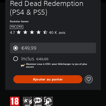
Red Dead Redemption 
(PS4 & PS5)
Rockstar Games
PS4
PS5
4.7
40 K avis
M
o
y
e
€49,99
n
n
Inclus
e
€49,99
Remise par rapport au prix d'origine de €49
d
Abonnez-vous à GTA+ pour télécharger ce jeu et plus
e
encore
s
a
Ajouter au panier
v
i
s
:
4
.