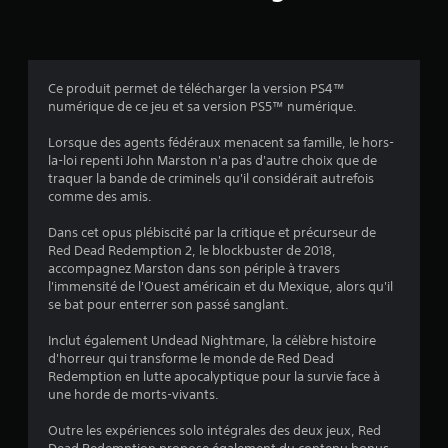
i
s
Ce produit permet de télécharger la version PS4™
numérique de ce jeu et sa version PS5™ numérique.
:
Lorsque des agents fédéraux menacent sa famille, le hors-
4
la-loi repenti John Marston n'a pas d'autre choix que de
traquer la bande de criminels qu'il considérait autrefois
.
comme des amis.
7
Dans cet opus plébiscité par la critique et précurseur de
Red Dead Redemption 2, le blockbuster de 2018,
accompagnez Marston dans son périple à travers
l'immensité de l'Ouest américain et du Mexique, alors qu'il
é
se bat pour enterrer son passé sanglant.
t
Inclut également Undead Nightmare, la célèbre histoire
d'horreur qui transforme le monde de Red Dead
o
Redemption en lutte apocalyptique pour la survie face à
une horde de morts-vivants.
i
Outre les expériences solo intégrales des deux jeux, Red