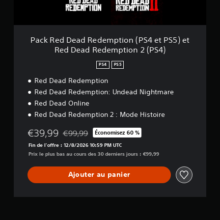
a
d
R
e
d
Pack Red Dead Redemption (PS4 et PS5) et
e
Red Dead Redemption 2 (PS4)
m
p
PS4
PS5
t
i
Red Dead Redemption
o
Red Dead Redemption: Undead Nightmare
n
Red Dead Online
(
Red Dead Redemption 2 : Mode Histoire
P
S
€39,99
€99,99
4
Économisez 60 %
Remise par rapport au prix d'origine de €99,99
e
Fin de l'offre : 12/8/2026 10:59 PM UTC
t
Prix le plus bas au cours des 30 derniers jours : €99,99
P
S
Ajouter au panier
5
)
e
t
R