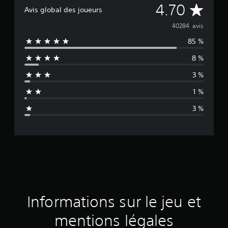
M
4.70
Avis global des joueurs
o
40284 avis
85 %
y
8 %
e
3 %
n
1 %
n
3 %
e
d
e
s
a
Informations sur le jeu et
v
mentions légales