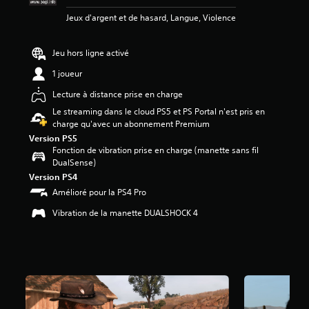
7
Jeux d'argent et de hasard, Langue, Violence
é
t
Jeu hors ligne activé
o
i
1 joueur
l
Lecture à distance prise en charge
e
s
Le streaming dans le cloud PS5 et PS Portal n'est pris en
s
charge qu'avec un abonnement Premium
u
Version PS5
r
Fonction de vibration prise en charge (manette sans fil
5
DualSense)
(
Version PS4
4
Amélioré pour la PS4 Pro
0
Vibration de la manette DUALSHOCK 4
K
a
v
i
s
)