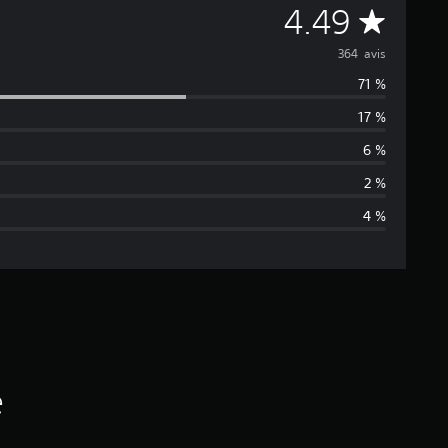
M
4.49
o
364 avis
71 %
y
17 %
e
6 %
n
2 %
4 %
n
e
d
e
s
é
a