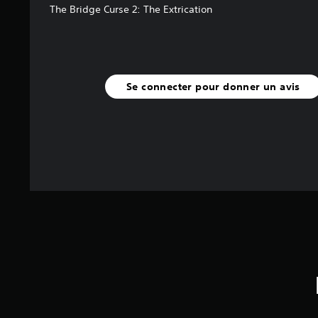
e
The Bridge Curse 2: The Extrication
r
m
e
t
t
a
Se connecter pour donner un avis
n
t
d
'
i
n
v
e
r
s
e
r
l
e
s
j
o