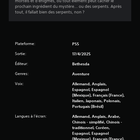
mortels et d'énigmes, où tout élément peut cacher le
s
e
prochain ingrédient du mystère... ou des serpents. Après
p
u
tout, il fallait bien des serpents, non ?
o
.
u
v
J
e
o
z
Plateforme:
u
PS5
m
e
a
Sortie:
17/4/2025
t
b
t
l
Éditeur:
Bethesda
r
e
e
Genres:
Aventure
s
l
a
e
Voix:
Allemand, Anglais,
n
j
Espagnol, Espagnol
s
e
(Mexique), Français (France),
c
u
Italien, Japonais, Polonais,
e
o
Portugais (Brésil)
n
m
Langues à l'écran:
Allemand, Anglais, Arabe,
p
m
Chinois - simplifié, Chinois -
a
a
traditionnel, Coréen,
u
n
Espagnol, Espagnol
s
d
(Mexique), Français (France),
e