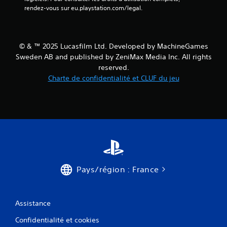
l
n
rendez-vous sur eu.playstation.com/legal.
a
t
y
s
o
V
u
o
© & ™ 2025 Lucasfilm Ltd. Developed by MachineGames
e
u
n
Sweden AB and published by ZeniMax Media Inc. All rights
s
m
reserved.
p
o
Charte de confidentialité et CLUF du jeu
o
d
u
e
v
c
e
i
z
n
j
é
o
m
u
a
e
t
r
i
Pays/région : France
a
q
u
u
j
e
e
(
Assistance
u
j
s
e
Confidentialité et cookies
a