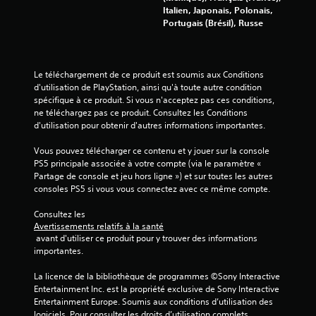
e
Italien, Japonais, Polonais,
à
s
Portugais (Brésil), Russe
t
d
o
u
e
t
d
Le téléchargement de ce produit est soumis aux Conditions 
m
é
d'utilisation de PlayStation, ainsi qu'à toute autre condition 
o
t
spécifique à ce produit. Si vous n'acceptez pas ces conditions, 
m
e
ne téléchargez pas ce produit. Consultez les Conditions 
e
c
d'utilisation pour obtenir d'autres informations importantes.
n
t
t
i
Vous pouvez télécharger ce contenu et y jouer sur la console 
d
PS5 principale associée à votre compte (via le paramètre « 
o
u
Partage de console et jeu hors ligne ») et sur toutes les autres 
r
n
consoles PS5 si vous vous connectez avec ce même compte.
a
d
n
e
Consultez les 
t
m
Avertissements relatifs à la santé
l
o
 avant d'utiliser ce produit pour y trouver des informations 
e
u
importantes.
g
v
a
La licence de la bibliothèque de programmes ©Sony Interactive 
e
m
Entertainment Inc. est la propriété exclusive de Sony Interactive 
m
e
Entertainment Europe. Soumis aux conditions d’utilisation des 
p
e
logiciels. Pour consulter les droits d’utilisation complets, 