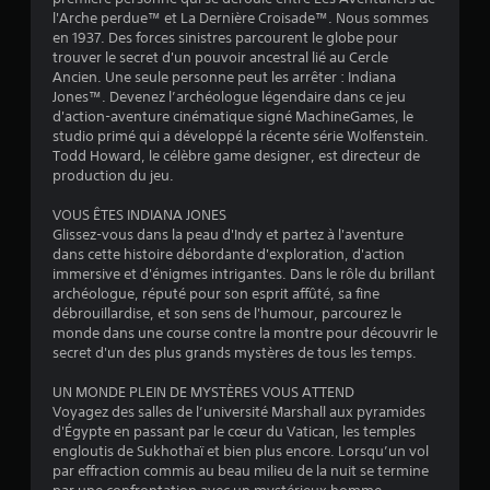
a
l
l'Arche perdue™ et La Dernière Croisade™. Nous sommes
o
e
en 1937. Des forces sinistres parcourent le globe pour
r
v
t
trouver le secret d'un pouvoir ancestral lié au Cercle
i
v
Ancien. Une seule personne peut les arrêter : Indiana
e
i
e
Jones™. Devenez l’archéologue légendaire dans ce jeu
l
r
d'action-aventure cinématique signé MachineGames, le
d
s
t
studio primé qui a développé la récente série Wolfenstein.
u
i
Todd Howard, le célèbre game designer, est directeur de
g
)
c
production du jeu.
a
a
m
l
VOUS ÊTES INDIANA JONES
e
d
Glissez-vous dans la peau d'Indy et partez à l'aventure
p
e
dans cette histoire débordante d'exploration, d'action
l
c
immersive et d'énigmes intrigantes. Dans le rôle du brillant
a
h
archéologue, réputé pour son esprit affûté, sa fine
y
a
débrouillardise, et son sens de l'humour, parcourez le
à
q
monde dans une course contre la montre pour découvrir le
t
u
secret d'un des plus grands mystères de tous les temps.
o
e
u
j
UN MONDE PLEIN DE MYSTÈRES VOUS ATTEND
t
o
Voyagez des salles de l’université Marshall aux pyramides
m
y
d'Égypte en passant par le cœur du Vatican, les temples
o
s
engloutis de Sukhothaï et bien plus encore. Lorsqu’un vol
m
t
par effraction commis au beau milieu de la nuit se termine
e
i