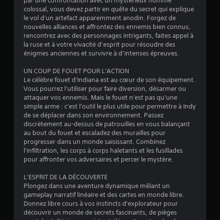
par une confrontation avec un mystérieux homme
n
c
colossal, vous devez partir en quête du secret qui explique
t
k
le vol d'un artefact apparemment anodin. Forgez de
.
a
nouvelles alliances et affrontez des ennemis bien connus,
n
rencontrez avec des personnages intrigants, faites appel à
M
a
la ruse et à votre vivacité d’esprit pour résoudre des
i
l
énigmes anciennes et survivre à d’intenses épreuves.
o
s
g
e
UN COUP DE FOUET POUR L'ACTION
i
Le célèbre fouet d'Indiana est au cœur de son équipement.
e
q
Vous pourrez l'utiliser pour faire diversion, désarmer ou
n
u
attaquer vos ennemis. Mais le fouet n'est pas qu'une
p
e
simple arme : c'est l'outil le plus utile pour permettre à Indy
a
u
de se déplacer dans son environnement. Passez
u
t
discrètement au-dessus de patrouilles en vous balançant
s
i
au bout du fouet et escaladez des murailles pour
e
l
progresser dans un monde saisissant. Combinez
i
d
l'infiltration, les corps à corps haletants et les fusillades
s
u
pour affronter vos adversaires et percer le mystère.
é
j
p
L'ESPRIT DE LA DÉCOUVERTE
e
a
Plongez dans une aventure dynamique mêlant un
u
r
gameplay narratif linéaire et des cartes en monde libre.
V
l
Donnez libre cours à vos instincts d'explorateur pour
o
e
découvrir un monde de secrets fascinants, de pièges
u
j