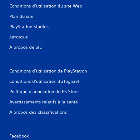
u
n
Conditions d'utilisation du site Web
h
s
o
Plan du site
u
r
t
s
PlayStation Studios
i
l
l
i
Juridique
i
g
s
n
À propos de SIE
e
e
r
u
l
n
e
i
Conditions d'utilisation de PlayStation
s
q
c
u
Conditions d'utilisation du logiciel
o
e
m
m
Politique d'annulation du PS Store
m
e
a
Avertissements relatifs à la santé
n
n
t
À propos des classifications
d
)
e
.
s
d
e
Facebook