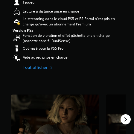
1 joueur
é
Lecture à distance prise en charge
t
Le streaming dans le cloud PS5 et PS Portal n'est pris en
o
charge qu'avec un abonnement Premium
i
Version PS5
l
Fonction de vibration et effet gâchette pris en charge
e
(manette sans fil DualSense)
s
s
Optimisé pour la PS5 Pro
u
Aide au jeu prise en charge
r
5
Tout afficher
(
9
6
K
a
v
i
s
)