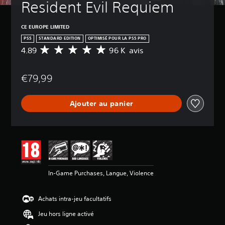
Resident Evil Requiem
CE EUROPE LIMITED
PS5
STANDARD EDITION
OPTIMISÉ POUR LA PS5 PRO
4.89
96 K avis
M
o
y
€79,99
e
n
n
Ajouter au panier
e
d
e
s
a
v
i
s
In-Game Purchases, Langue, Violence
:
4
Achats intra-jeu facultatifs
.
8
Jeu hors ligne activé
9