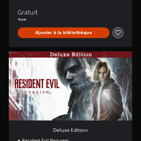
u
i
Gratuit
e
Essai
m
-
Ajouter à la bibliothèque
D
é
m
o
D
e
l
u
x
e
E
d
i
t
i
o
n
Deluxe Edition
Resident Evil Requiem