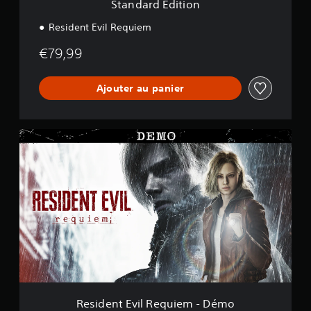
Standard Edition
n
Resident Evil Requiem
€79,99
Ajouter au panier
R
e
s
i
d
e
n
t
E
v
i
l
R
e
Resident Evil Requiem - Démo
q