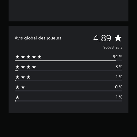
M
4.89
Avis global des joueurs
o
96678 avis
94 %
y
3 %
e
1 %
n
0 %
n
1 %
e
d
e