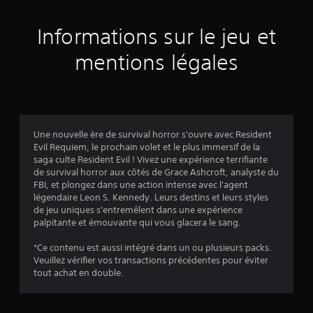
s
a
Informations sur le jeu et
v
mentions légales
i
s
Une nouvelle ère de survival horror s'ouvre avec Resident
Evil Requiem, le prochain volet et le plus immersif de la
:
saga culte Resident Evil ! Vivez une expérience terrifiante
de survival horror aux côtés de Grace Ashcroft, analyste du
4
FBI, et plongez dans une action intense avec l'agent
légendaire Leon S. Kennedy. Leurs destins et leurs styles
.
de jeu uniques s'entremêlent dans une expérience
palpitante et émouvante qui vous glacera le sang.
8
*Ce contenu est aussi intégré dans un ou plusieurs packs.
9
Veuillez vérifier vos transactions précédentes pour éviter
tout achat en double.