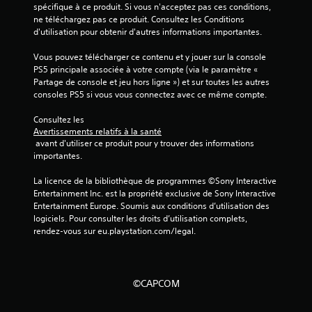
spécifique à ce produit. Si vous n'acceptez pas ces conditions, 
6
ne téléchargez pas ce produit. Consultez les Conditions 
d'utilisation pour obtenir d'autres informations importantes.
6
Vous pouvez télécharger ce contenu et y jouer sur la console 
PS5 principale associée à votre compte (via le paramètre « 
7
Partage de console et jeu hors ligne ») et sur toutes les autres 
consoles PS5 si vous vous connectez avec ce même compte.
8
Consultez les 
Avertissements relatifs à la santé
 avant d'utiliser ce produit pour y trouver des informations 
a
importantes.
v
La licence de la bibliothèque de programmes ©Sony Interactive 
Entertainment Inc. est la propriété exclusive de Sony Interactive 
i
Entertainment Europe. Soumis aux conditions d’utilisation des 
logiciels. Pour consulter les droits d’utilisation complets, 
s
rendez-vous sur eu.playstation.com/legal.
)
©CAPCOM