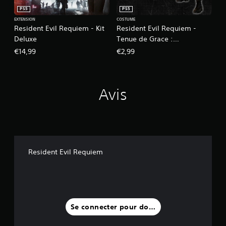
PS5
PS5
EXTENSION
COSTUME
Resident Evil Requiem - Kit
Resident Evil Requiem -
Deluxe
Tenue de Grace :
Apocalypse
€14,99
€2,99
Avis
Resident Evil Requiem
Se connecter pour donner un avis