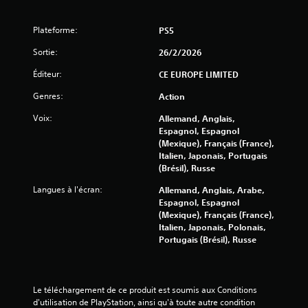
é
t
Plateforme:
PS5
o
Sortie:
26/2/2026
i
Éditeur:
CE EUROPE LIMITED
Genres:
Action
l
Voix:
Allemand, Anglais,
e
Espagnol, Espagnol
(Mexique), Français (France),
s
Italien, Japonais, Portugais
(Brésil), Russe
s
Langues à l'écran:
Allemand, Anglais, Arabe,
u
Espagnol, Espagnol
(Mexique), Français (France),
r
Italien, Japonais, Polonais,
Portugais (Brésil), Russe
5
(
Le téléchargement de ce produit est soumis aux Conditions 
9
d'utilisation de PlayStation, ainsi qu'à toute autre condition 