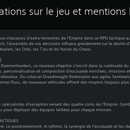
ations sur le jeu et mentions 
 chasseurs d'extra-terrestres de l'Empire dans un RPG tactique au t
tch, l'ensemble de vos décisions influera grandement sur le destin d
alers, les Orks, les T'au et les forces du Chaos.
É
 Daemonhunters, ce nouveau chapitre s'inscrit dans la continuité du
s, personnalisation et composition d'escouade enrichies, missions et 
rofondeur. Du colossal Dreadnought Redemptor aux agiles Sentinel
Leman Russ, de nouveaux véhicules offrent des moyens toujours plus
s spécialistes d'exception venant des quatre coins de l'Empire. Com
es pour déployer des équipes taillées pour chaque mission.
TACTIQUES
ine. Le positionnement, le rythme, la synergie de l'escouade et les