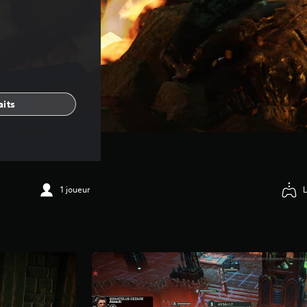
aits
1 joueur
L