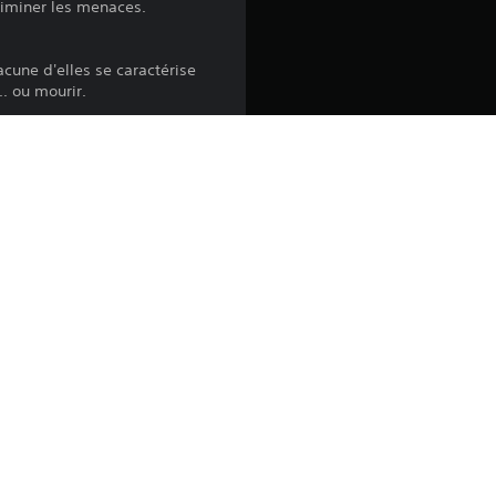
éliminer les menaces.
cune d'elles se caractérise
. ou mourir.
se des batailles uniques.
entes tactiques, et éliminez
 défi, le mode Escarmouche
ogo, GW, Games Workshop, Space Marine, 40K, Warhammer,
res, races, vehicles, locations, weapons, characters, and the