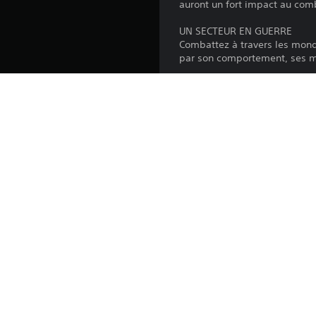
auront un fort impact au comb
UN SECTEUR EN GUERRE
Combattez à travers les mond
par son comportement, ses mou
FORGEZ VOTRE PROPRE GUE
Pour les commandants qui re
Composez votre Kill Team, me
les factions qui s'opposent à
vous laisse toutes les cartes 
Éditeur:
Genres:
Warhammer 40,000: Chaos Gate - Deathwatch © 2026 Game
Warhammer 40,000, 40,000, the ‘Aquila’ Double-headed Eagle l