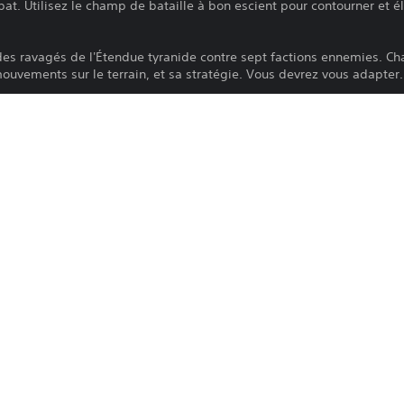
at. Utilisez le champ de bataille à bon escient pour contourner et 
es ravagés de l'Étendue tyranide contre sept factions ennemies. Cha
vements sur le terrain, et sa stratégie. Vous devrez vous adapter..
RRE DANS LE MODE ESCARMOUCHE
cherchent avant tout le combat, le nouveau mode Escarmouche propo
ttez à l'épreuve la cohésion de votre escouade, expérimentez différ
 vous. Que vous souhaitiez affiner votre stratégie ou relever un vrai
en main.
FRONTIER DEVELOPMENTS PLC
Stratégie
s Workshop Limited. Chaos Gate, the Chaos Gate - Deathwatch l
ogo, and all associated logos, illustrations, images, names, creatu