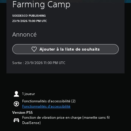
Farming Camp
s
S
p
e
o
u
SOEDESCO PUBLISHING
u
l
23/9/2026 11:00 PM UTC
v
s
e
l
Annoncé
z
e
d
s
é
é
Ajouter à la liste de souhaits
s
l
a
é
c
m
Sortie :
23/9/2026 11:00 PM UTC
t
e
i
n
v
t
e
s
r
c
l
l
1 joueur
e
é
Fonctionnalités d'accessibilité (2)
s
s
Fonctionnalités d'accessibilité
o
d
Version PS5
n
e
Fonction de vibration prise en charge (manette sans fil
d
l
DualSense)
e
'
c
i