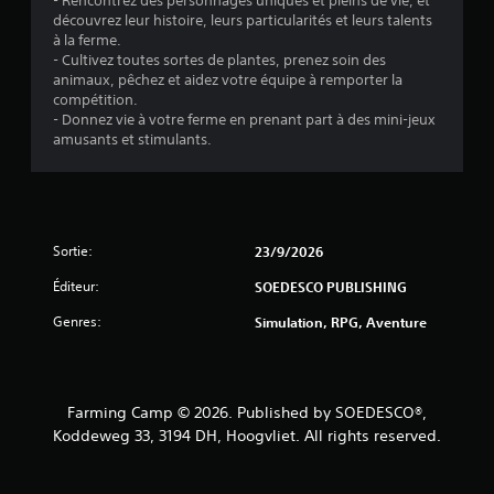
- Rencontrez des personnages uniques et pleins de vie, et
découvrez leur histoire, leurs particularités et leurs talents
à la ferme.
- Cultivez toutes sortes de plantes, prenez soin des
animaux, pêchez et aidez votre équipe à remporter la
compétition.
- Donnez vie à votre ferme en prenant part à des mini-jeux
amusants et stimulants.
Sortie:
23/9/2026
Éditeur:
SOEDESCO PUBLISHING
Genres:
Simulation, RPG, Aventure
Farming Camp © 2026. Published by SOEDESCO®,
Koddeweg 33, 3194 DH, Hoogvliet. All rights reserved.