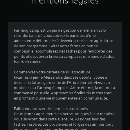
mentions légales
t
r
é
s
.
Farming Camp est un jeu de gestion de ferme en solo
réconfortant, où vous suivrez le parcours d'une
adolescente déterminée à devenir la meilleure agricultrice
de son programme. Gérez votre ferme en bonne
compagnie, accomplissez des tâches pour remporter des
points et découvrez la vie au camp avec une bande d'ados
hauts en couleur.
Commencez votre carrière dans l'agriculture
Incarnez la jeune Alessandra dans ses débuts, vouée à
devenir la future gardienne de l'Arbre éternel. Vivez son
quotidien au Farming Camp de l'Arbre éternel, là où tout a
commencé pour elle. Apprenez les ficelles du métier tout
en profitant d'une vie mouvementée en communauté.
Faites équipe avec des fermiers passionnés
Deux jeunes agriculteurs en herbe, uniques à leur manière,
vous suivront dans cette aventure. Assignez-leur des
tâches, résolvez des problèmes et forgez des amitiés tout
en apprenant à gérer une ferme en équipe.