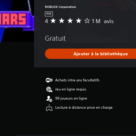
ROBLOX Corporation
PS5
4
1 M avis
M
o
y
Gratuit
e
n
n
Ajouter à la bibliothèque
e
d
e
s
a
Achats intra-jeu facultatifs
v
Jeu en ligne requis
i
s
99 joueurs en ligne
Lecture à distance prise en charge
:
4
é
t