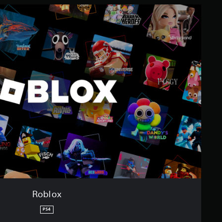
Roblox
PS4