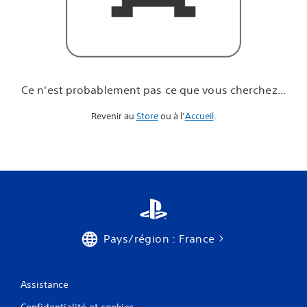
u
e
v
o
u
s
c
Ce n'est probablement pas ce que vous cherchez...
h
e
Revenir au
Store
ou à l’
Accueil
.
r
c
h
e
z
.
.
.
Pays/région : France
Assistance
Confidentialité et cookies