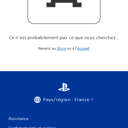
u
e
v
o
u
s
c
Ce n'est probablement pas ce que vous cherchez...
h
e
Revenir au
Store
ou à l’
Accueil
.
r
c
h
e
z
.
.
.
Pays/région : France
Assistance
Confidentialité et cookies