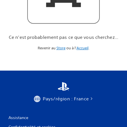
u
e
v
o
u
s
c
Ce n'est probablement pas ce que vous cherchez...
h
e
Revenir au
Store
ou à l’
Accueil
.
r
c
h
e
z
.
.
.
Pays/région : France
Assistance
Confidentialité et cookies